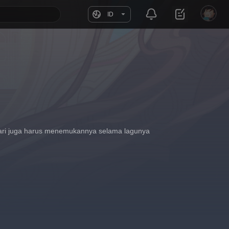
ID
ari juga harus menemukannya selama lagunya 