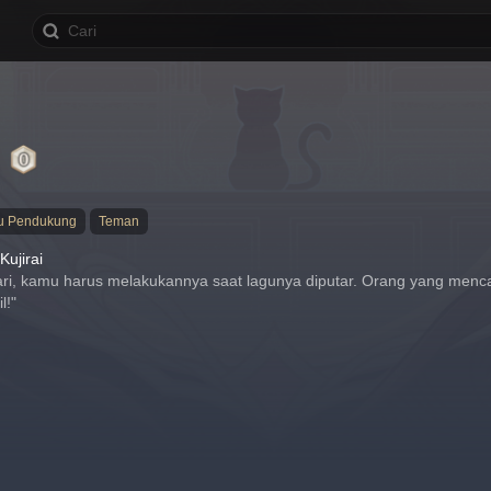
i
tu Pendukung
Teman
Kujirai
i, kamu harus melakukannya saat lagunya diputar. Orang yang menc
l!"