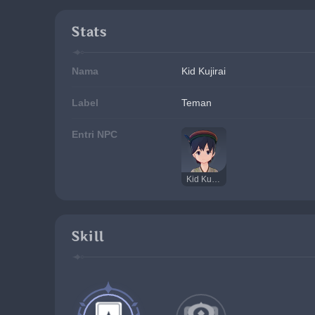
Stats
Nama
Kid Kujirai
Label
Teman
Entri NPC
Kid Kujirai
Skill