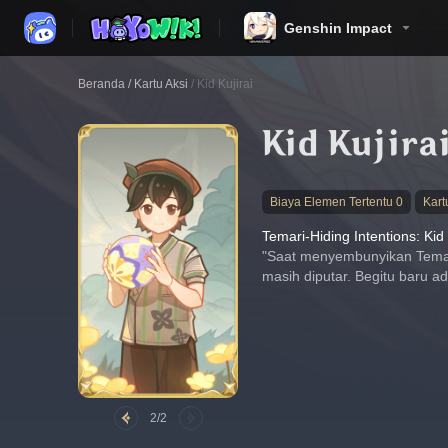
Genshin Impact
Beranda
/
Kartu Aksi
/
Kid Kujirai
Kid Kujira
Biaya Elemen Tertentu 0
Kar
Temari-Hiding Intentions: Kid 
"Saat menyembunyikan Temar
masih diputar. Begitu baru adi
2/2