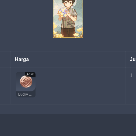
Harga
Ju
1.400
1
Lucky Coin