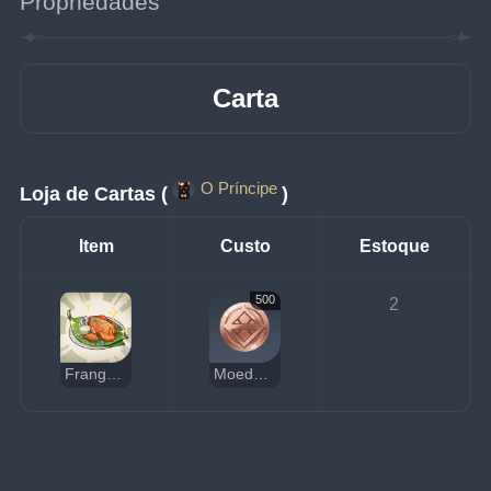
Propriedades
Carta
O Príncipe
Loja de Cartas (
)
Item
Custo
Estoque
500
2
Frango Assado Tandoori
Moedas da Sorte