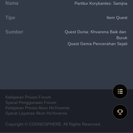
Nama
Partitur Korybantes: Samjna
Tipe
Item Quest
Sumber
Quest Dunia: Khvarena Baik dan 
Buruk
Quest Gema Pencerahan Sejati
Kebijakan Privasi Forum
Syarat Penggunaan Forum
Kebijakan Privasi Akun HoYoverse
Syarat Layanan Akun HoYoverse
Copyright © COGNOSPHERE. All Rights Reserved.