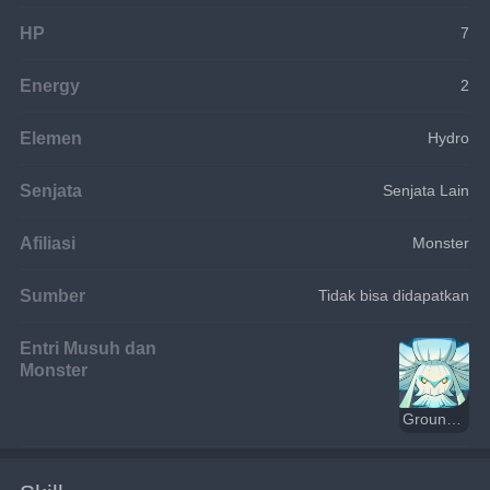
HP
7
Energy
2
Elemen
Hydro
Senjata
Senjata Lain
Afiliasi
Monster
Sumber
Tidak bisa didapatkan
Entri Musuh dan
Monster
Grounded Hydroshroom