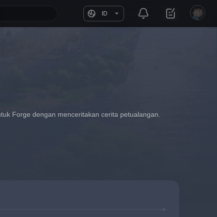
ID
uk Forge dengan menceritakan cerita petualangan.