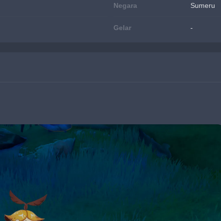
Negara
Sumeru
Gelar
-