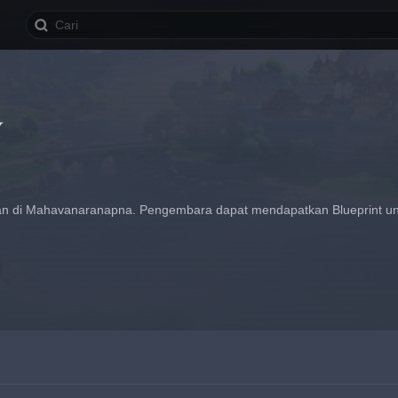
y
an di Mahavanaranapna. Pengembara dapat mendapatkan Blueprint unt