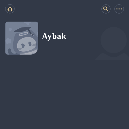
Aybak