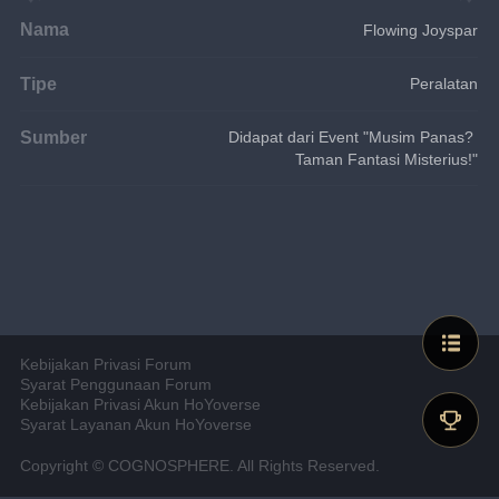
Nama
Flowing Joyspar
Tipe
Peralatan
Sumber
Didapat dari Event "Musim Panas? 
Taman Fantasi Misterius!"
Kebijakan Privasi Forum
Syarat Penggunaan Forum
Kebijakan Privasi Akun HoYoverse
Syarat Layanan Akun HoYoverse
Copyright © COGNOSPHERE. All Rights Reserved.