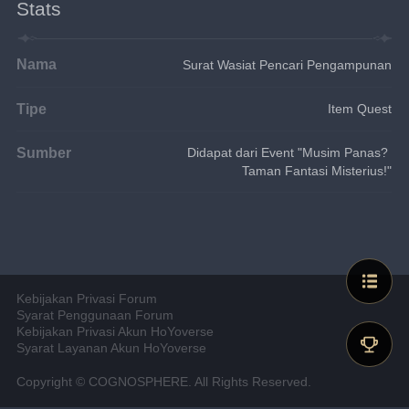
Stats
Nama
Surat Wasiat Pencari Pengampunan
Tipe
Item Quest
Sumber
Didapat dari Event "Musim Panas? 
Taman Fantasi Misterius!"
Kebijakan Privasi Forum
Syarat Penggunaan Forum
Kebijakan Privasi Akun HoYoverse
Syarat Layanan Akun HoYoverse
Copyright © COGNOSPHERE. All Rights Reserved.