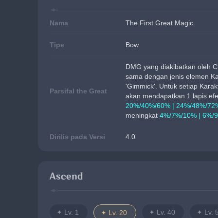
Nama
The First Great Magic
Tipe
Bow
DMG yang diakibatkan oleh C
sama dengan jenis elemen Ka
'Gimmick'. Untuk setiap Kara
Parsifal the Great
akan mendapatkan 1 lapis efek
20%/40%/60% | 24%/48%/72
meningkat 
4%/7%/10% | 6%/
Dirilis pada Versi
4.0
Ascend
Lv. 1
Lv. 40
Lv. 
Lv. 20