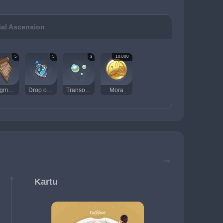
ial Ascension
5
5
3
10.000
Fragment of an Ancient Chord
Drop of Tainted Water
Transoceanic Pearl
Mora
Kartu