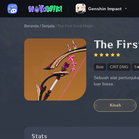
Genshin Impact
Beranda
/
Senjata
/
The First Great Magic
The Firs
Bow
CRIT DMG
5
Sebuah alat pertunjuka
luar biasa.
Kisah
Stats