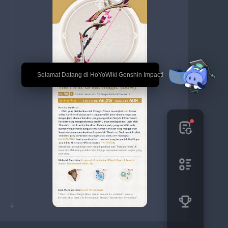
🎉 Selamat Datang di HoYoWiki Genshin Impact!