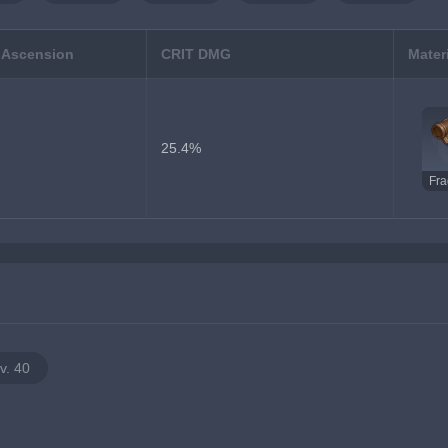
 Ascension
CRIT DMG
Mater
25.4%
v. 40