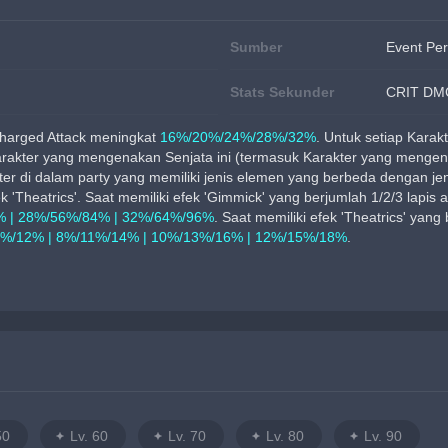
Sumber
Event Pe
Stats Sekunder
CRIT DM
harged Attack meningkat 
16%/20%/24%/28%/32%
. Untuk setiap Karak
rakter yang mengenakan Senjata ini (termasuk Karakter yang mengena
kter di dalam party yang memiliki jenis elemen yang berbeda dengan je
 'Theatrics'. Saat memiliki efek 'Gimmick' yang berjumlah 1/2/3 lapis 
% | 28%/56%/84% | 32%/64%/96%
. Saat memiliki efek 'Theatrics' yan
9%/12% | 8%/11%/14% | 10%/13%/16% | 12%/15%/18%
.
50
Lv. 60
Lv. 70
Lv. 80
Lv. 90