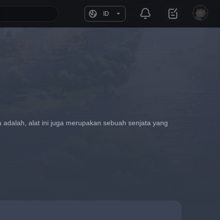
ID
 adalah, alat ini juga merupakan sebuah senjata yang 