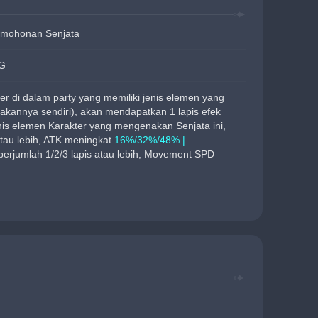
rmohonan Senjata
G
ter di dalam party yang memiliki jenis elemen yang 
kannya sendiri), akan mendapatkan 1 lapis efek 
nis elemen Karakter yang mengenakan Senjata ini, 
atau lebih, ATK meningkat 
16%/32%/48% | 
g berjumlah 1/2/3 lapis atau lebih, Movement SPD 