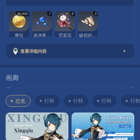
20,000
1
3
3
摩拉
涤净青金碎屑
霓裳花
破损的面具
查看详细内容
画廊
行秋
行秋
行秋
行
总览