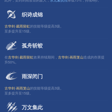
此外，受到剑雨攻击的敌人，
水元素抗性
降低15%，持续4秒。
织诗成锦
古华剑·裁雨留虹
的技能等级提高3级。
至多提升至15级。
孤舟斩蛟
在
古华剑·裁雨留虹
效果持续期间，
古华剑·画雨笼山
造成的伤害提
升50%。
雨深闭门
古华剑·画雨笼山
的技能等级提高3级。
至多提升至15级。
万文集此