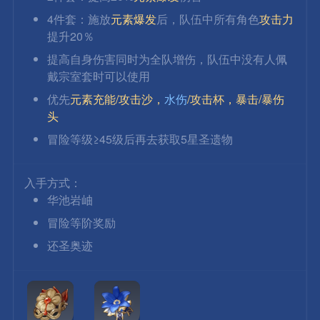
4件套：施放
元素爆发
后，队伍中所有角色
攻击力
提升20％
提高自身伤害同时为全队增伤，队伍中没有人佩
戴宗室套时可以使用
优先
元素充能/攻击沙，
水伤
/攻击杯，暴击/暴伤
头
冒险等级≥45级后再去获取5星圣遗物
入手方式：
华池岩岫
冒险等阶奖励
还圣奥迹