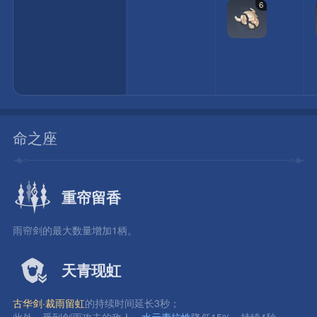
6
命之座
重帘留香
雨帘剑的最大数量增加1柄。
天青现虹
古华剑·裁雨留虹
的持续时间延长3秒；