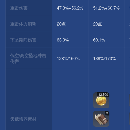
重击伤害
47.3%+56.2%
51.2%+60.7%
重击体力消耗
20点
20点
下坠期间伤害
63.9%
69.1%
低空/高空坠地冲击
128%/160%
138%/173%
伤害
12,500
3
天赋培养素材