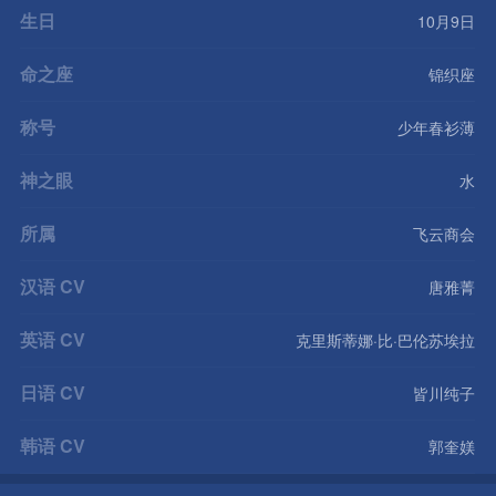
生日
10月9日
命之座
锦织座
称号
少年春衫薄
神之眼
水
所属
飞云商会
汉语 CV
唐雅菁
英语 CV
克里斯蒂娜·比·巴伦苏埃拉
日语 CV
皆川纯子
韩语 CV
郭奎媄