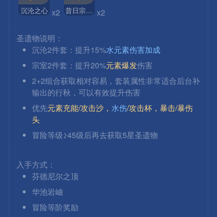
沉沦之心
昔日宗室之仪
x2 
x2
圣遗物说明：
沉沦2件套：提升15%
水元素伤害加成
宗室2件套：提升20%
元素爆发
伤害
2+2组合获取相对容易，套装属性非常适合后台补
输出的行秋，可以有效提升伤害
优先
元素充能/攻击沙，
水伤
/攻击杯，暴击/暴伤
头
冒险等级≥45级后再去获取5星圣遗物
入手方式：
芬德尼尔之顶
华池岩岫
冒险等阶奖励