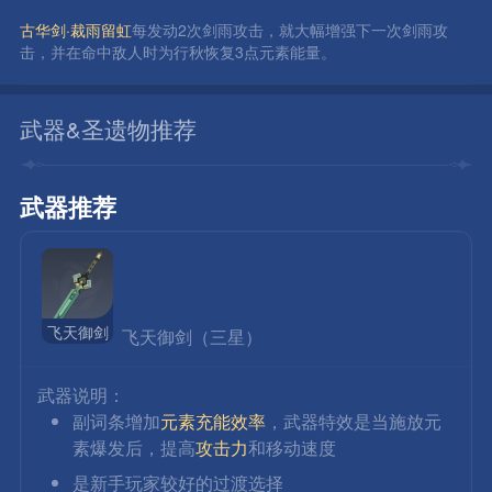
古华剑·裁雨留虹
每发动2次剑雨攻击，就大幅增强下一次剑雨攻
击，并在命中敌人时为行秋恢复3点元素能量。
武器&圣遗物推荐
武器推荐
飞天御剑
 飞天御剑（三星）
武器说明：
副词条增加
元素充能效率
，武器特效是当施放元
素爆发后，提高
攻击力
和移动速度
是新手玩家较好的过渡选择