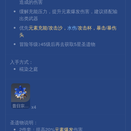
造成的伤害
缓解充能压力，提升元素爆发伤害，建议搭配输
出类武器
优先
元素充能/攻击沙，
水伤
/
攻击杯，暴击/暴伤
头
冒险等级≥45级后再去获取5星圣遗物
入手方式：
椛染之庭
昔日宗室之仪
x4
圣遗物说明：
2件套：提高20%
元素爆发
伤害