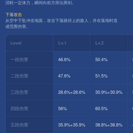
消耗一定体力，瞬间向前方挥出两剑。
下落攻击
从空中下坠冲击地面，攻击下落路径上的敌人，并在落地时造
成范围伤害。
Level
Lv.1
Lv.2
一段伤害
46.6%
50.4%
二段伤害
47.6%
51.5%
三段伤害
28.6%+28.6%
30.9%+30.9%
四段伤害
56%
60.5%
五段伤害
35.9%+35.9%
38.8%+38.8%