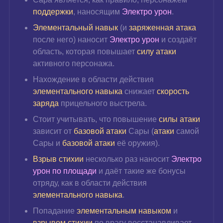
поддержки
, наносящим 
Электро урон
.
Элементальный навык 
(и
заряженная атака
после него) наносит 
Электро урон
 и создаёт 
область, которая повышает 
силу атаки
активного персонажа.
Нахождение в области действия 
элементального навыка
 снижает 
скорость 
заряда
 прицельного выстрела.
Стоит учитывать, что повышение 
силы атаки
зависит от 
базовой атаки
Сары (
атаки 
самой 
Сары и 
базовой атаки
 её оружия).
Взрыв стихии
несколько раз наносит 
Электро 
урон по площади
 и даёт такие же бонусы 
отряду, как в области действия 
элементального навыка
.
Попадание 
элементальным навыком
 и 
взрывом стихии
 по врагу восстанавливает 