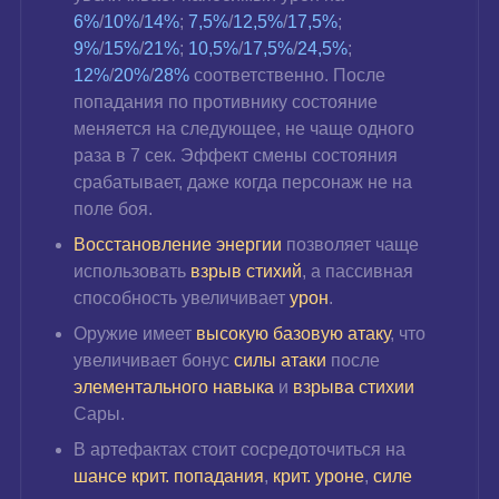
6%
/
10%
/
14%
; 
7,5%
/
12,5%
/
17,5%
; 
9%
/
15%
/
21%
; 
10,5%
/
17,5%
/
24,5%
; 
12%
/
20%
/
28%
 соответственно. После 
попадания по противнику состояние 
меняется на следующее, не чаще одного 
раза в 7 сек. Эффект смены состояния 
срабатывает, даже когда персонаж не на 
поле боя.
Восстановление энергии
 позволяет чаще 
использовать 
взрыв стихий
, а пассивная 
способность увеличивает
 урон
.
Оружие имеет 
высокую базовую атаку
, что 
увеличивает бонус 
силы атаки
 после 
элементального навыка
 и 
взрыва стихии
Сары.
В артефактах стоит сосредоточиться на
шансе крит. попадания
, 
крит. уроне
, 
силе 