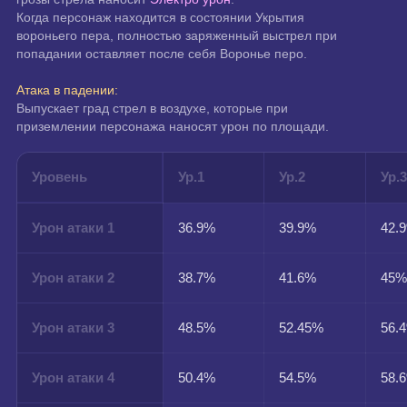
Когда персонаж находится в состоянии Укрытия 
вороньего пера, полностью заряженный выстрел при 
попадании оставляет после себя Воронье перо.
Атака в падении:
Выпускает град стрел в воздухе, которые при 
приземлении персонажа наносят урон по площади.
Уровень
Ур.1
Ур.2
Ур.
Урон атаки 1
36.9%
39.9%
42.
Урон атаки 2
38.7%
41.6%
45
Урон атаки 3
48.5%
52.45%
56.
Урон атаки 4
50.4%
54.5%
58.