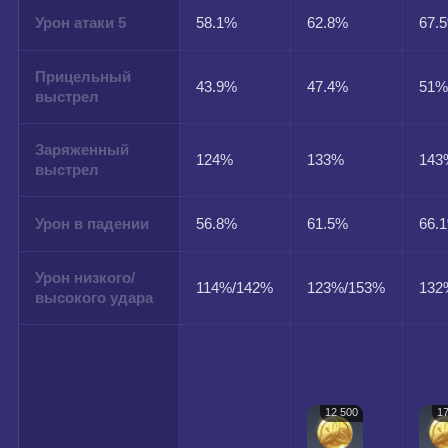
Урон атаки 5
58.1%
62.8%
67.
Прицельный
43.9%
47.4%
51
выстрел
Заряженный
124%
133%
143
выстрел
Урон в падении
56.8%
61.5%
66.
Урон низкого/
114%/142%
123%/153%
132
высокого удара
12 500
17