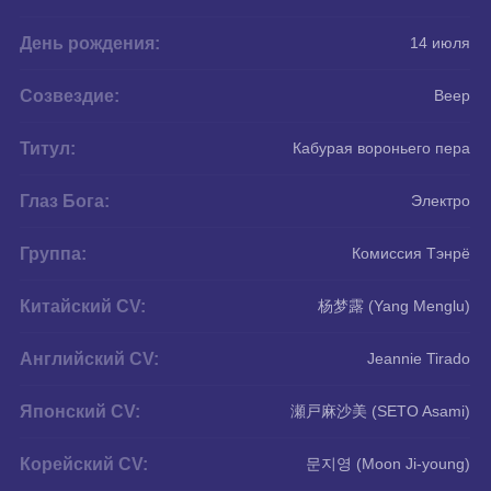
День рождения:
14 июля
Созвездие:
Веер
Титул:
Кабурая вороньего пера
Глаз Бога:
Электро
Группа:
Комиссия Тэнрё
Китайский CV:
杨梦露 (Yang Menglu)
Английский CV:
Jeannie Tirado
Японский CV:
瀬戸麻沙美 (SETO Asami)
Корейский CV:
문지영 (Moon Ji-young)