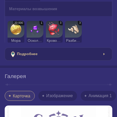
Материалы возвышения
20 000
1
3
3
Мора
Осколок аметиста Ваджрада
Кровоцвет
Разбитая маска
Подробнее
Галерея
Изображение
Анимация 1
Карточка