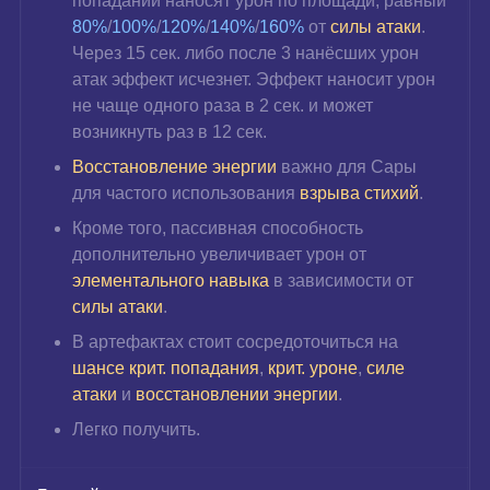
попадании наносят урон по площади, равный 
80%
/
100%
/
120%
/
140%
/
160%
 от 
силы атаки
. 
Через 15 сек. либо после 3 нанёсших урон 
атак эффект исчезнет. Эффект наносит урон 
не чаще одного раза в 2 сек. и может 
возникнуть раз в 12 сек.
Восстановление энергии
важно для Сары 
для частого использования 
взрыва стихий
.
Кроме того, пассивная способность 
дополнительно увеличивает урон
от
элементального навыка
 в зависимости от 
силы атаки
.
В артефактах стоит сосредоточиться на
шансе крит. попадания
, 
крит. уроне
, 
силе 
атаки 
и 
восстановлении энергии
.
Легко получить.