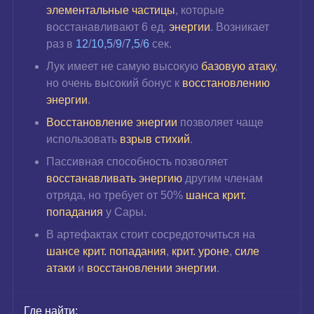
элементальные частицы
, которые 
восстанавливают 6 ед. 
энергии
. Возникает 
раз в 
12
/
10,5
/
9
/
7,5
/
6
 сек.
Лук имеет не самую высокую 
базовую атаку
, 
но очень высокий бонус к 
восстановлению 
энергии
.
Восстановление энергии
 позволяет чаще 
использовать
взрыв стихий
.
Пассивная способность позволяет 
восстанавливать энергию
 другим членам 
отряда, но требует от 50%
шанса крит. 
попадания
у Сары.
В артефактах стоит сосредоточиться на
шансе крит. попадания
, 
крит. уроне
, 
силе 
атаки 
и 
восстановлении энергии
.
Где найти: