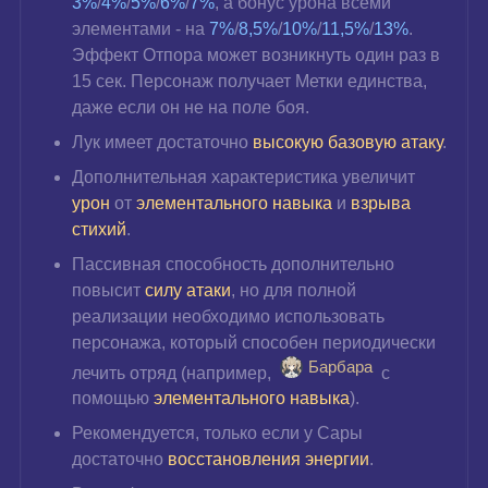
3%
/
4%
/
5%
/
6%
/
7%
, а бонус урона всеми 
элементами - на 
7%
/
8,5%
/
10%
/
11,5%
/
13%
. 
Эффект Отпора может возникнуть один раз в 
15 сек. Персонаж получает Метки единства, 
даже если он не на поле боя.
Лук имеет достаточно
 высокую базовую атаку
.
Дополнительная характеристика увеличит 
урон 
от 
элементального навыка
 и 
взрыва 
стихий
.
Пассивная способность дополнительно 
повысит 
силу атаки
, но для полной 
реализации необходимо использовать 
персонажа, который способен периодически 
Барбара
лечить отряд (например, 
 с 
помощью 
элементального навыка
).
Рекомендуется, только если у Сары 
достаточно 
восстановления энергии
.