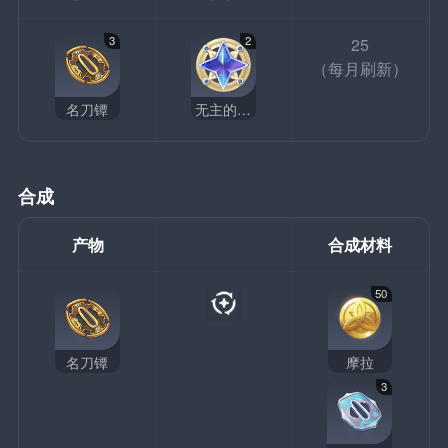
3
2
25
（每月刷新）
名刀镡
无主的星辉
合成
产物
合成材料
50
名刀镡
摩拉
3