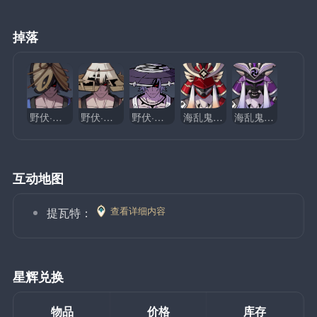
掉落
野伏·阵刀番
野伏·火付番
野伏·机巧番
海乱鬼·炎威
海乱鬼·雷腾
互动地图
查看详细内容
提瓦特：
星辉兑换
物品
价格
库存