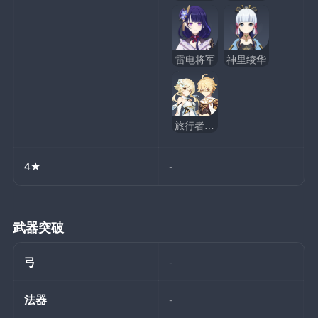
雷电将军
神里绫华
旅行者（雷）
4★
-
武器突破
弓
-
法器
-