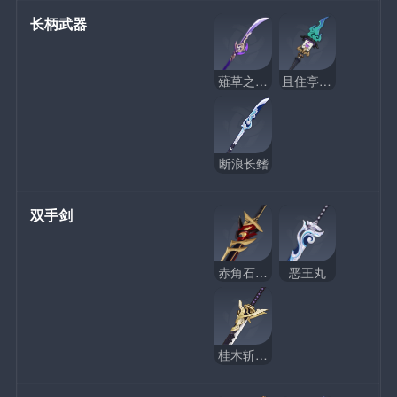
长柄武器
薙草之稻光
且住亭御咄
断浪长鳍
双手剑
赤角石溃杵
恶王丸
桂木斩长正