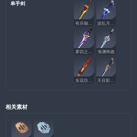
单手剑
有乐御簾切
波乱月白经津
雾切之回光
海渊终曲
东花坊时雨
天目影打刀
相关素材