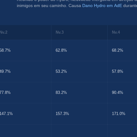
inimigos em seu caminho. Causa 
Dano Hydro em AdE
 durant
Nv.2
Nv.3
Nv.4
58.7%
62.8%
68.2%
49.7%
53.2%
57.8%
77.8%
83.2%
90.4%
147.1%
157.3%
171.0%