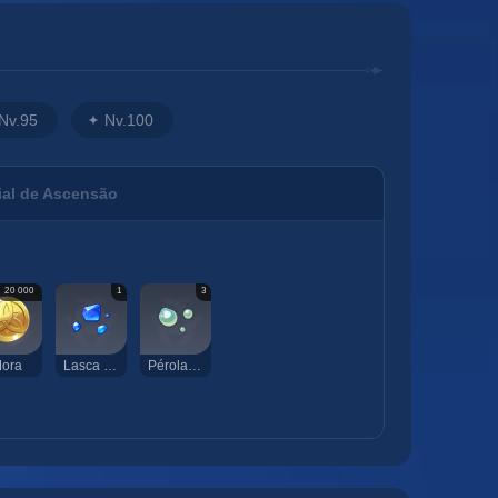
Nv.95
Nv.100
ial de Ascensão
20 000
1
3
ora
Lasca de Lazurita Varunada
Pérola Transoceânica