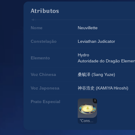
Atributos
Nome
Neuvillette
Constelação
Leviathan Judicator
Hydro
Elemento
Autoridade do Dragão Elemen
Voz Chinesa
桑毓泽 (Sang Yuze)
Voz Japonesa
神谷浩史 (KAMIYA Hiroshi)
1
Prato Especial
"Consomme Purete"