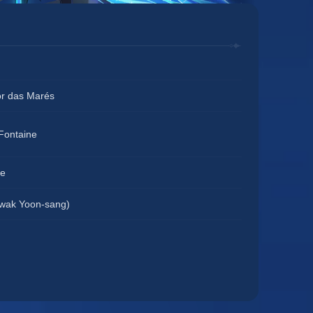
r das Marés
Fontaine
se
ak Yoon-sang)