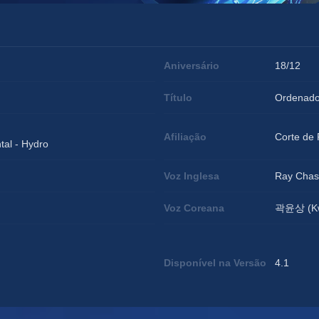
Aniversário
18/12
Título
Ordenado
Afiliação
Corte de 
tal - Hydro
Voz Inglesa
Ray Cha
Voz Coreana
곽윤상 (Kw
Disponível na Versão
4.1