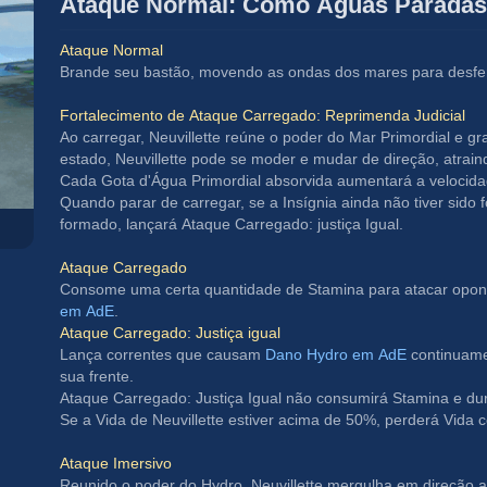
Ataque Normal: Como Águas Paradas
Ataque Normal
Brande seu bastão, movendo as ondas dos mares para desfer
Fortalecimento de Ataque Carregado: Reprimenda Judicial
Ao carregar, Neuvillette reúne o poder do Mar Primordial e gr
estado, Neuvillette pode se moder e mudar de direção, atrai
Cada Gota d'Água Primordial absorvida aumentará a velocidad
Quando parar de carregar, se a Insígnia ainda não tiver sido 
formado, lançará Ataque Carregado: justiça Igual.
Ataque Carregado
Consome uma certa quantidade de Stamina para atacar opon
em AdE
.
Ataque Carregado: Justiça igual
Lança correntes que causam 
Dano Hydro em AdE
 continuame
sua frente.
Ataque Carregado: Justiça Igual não consumirá Stamina e dur
Se a Vida de Neuvillette estiver acima de 50%, perderá Vida
Ataque Imersivo
Reunido o poder do Hydro, Neuvillette mergulha em direção ao