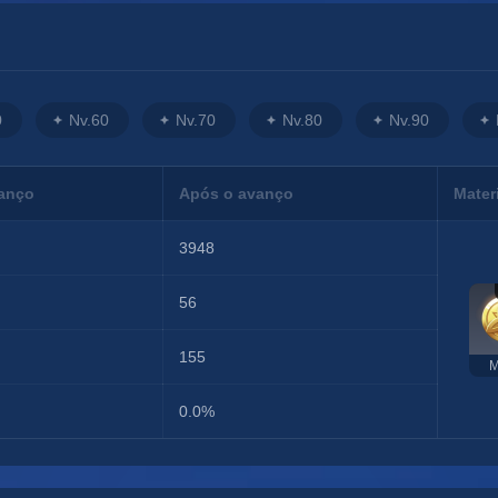
0
Nv.60
Nv.70
Nv.80
Nv.90
vanço
Após o avanço
Mater
3948
56
155
M
0.0%