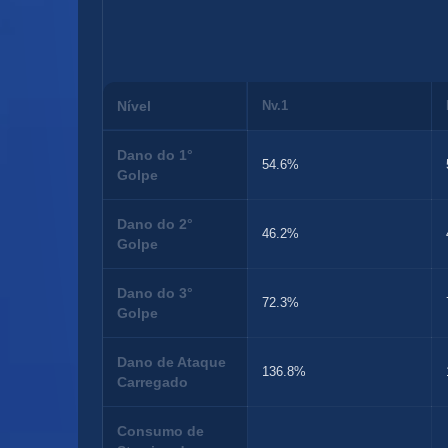
Nível
Nv.1
Dano do 1°
54.6%
Golpe
Dano do 2°
46.2%
Golpe
Dano do 3°
72.3%
Golpe
Dano de Ataque
136.8%
Carregado
Consumo de