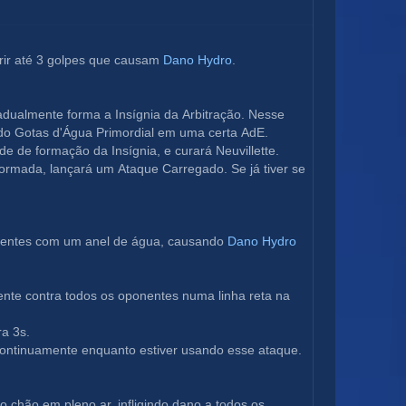
ir até 3 golpes que causam 
Dano Hydro
.
adualmente forma a Insígnia da Arbitração. Nesse 
ndo Gotas d'Água Primordial em uma certa AdE.
e de formação da Insígnia, e curará Neuvillette.
formada, lançará um Ataque Carregado. Se já tiver se 
entes com um anel de água, causando 
Dano Hydro 
nte contra todos os oponentes numa linha reta na 
a 3s.
 continuamente enquanto estiver usando esse ataque.
 chão em pleno ar, infligindo dano a todos os 