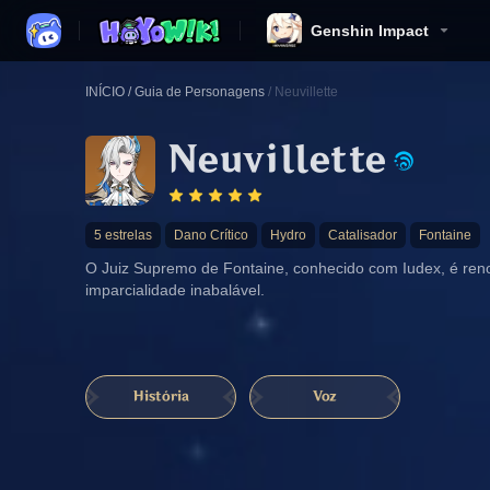
Genshin Impact
INÍCIO
/
Guia de Personagens
/
Neuvillette
Neuvillette
5 estrelas
Dano Crítico
Hydro
Catalisador
Fontaine
O Juiz Supremo de Fontaine, conhecido com Iudex, é re
imparcialidade inabalável.
História
Voz