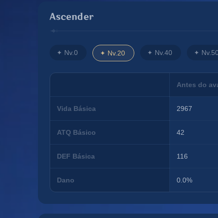
Ascender
Nv.0
Nv.40
Nv.5
Nv.20
Antes do a
Vida Básica
2967
ATQ Básico
42
DEF Básica
116
Dano
0.0%