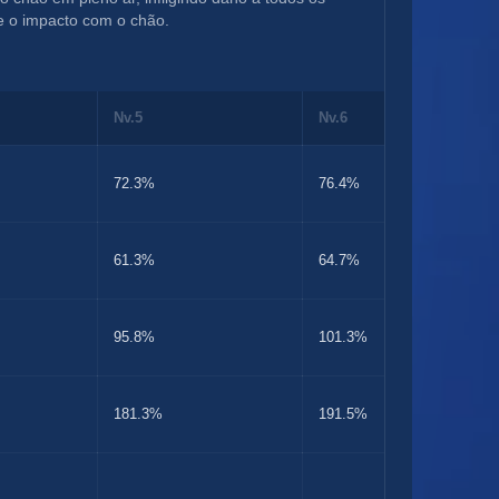
e o impacto com o chão.
Nv.5
Nv.6
72.3%
76.4%
61.3%
64.7%
95.8%
101.3%
181.3%
191.5%