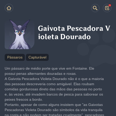
Gaivota Pescadora V
ioleta Dourado
Pássaros
Capturável
Um pássaro de médio porte que vive em Fontaine. Ele 
possui penas alternantes douradas e roxas.
A Gaivota Pescadora Violeta Dourado não é o que a maioria 
das pessoas descreveria como amigável. Elas roubam 
comidas gordurosas direto das mãos das pessoas no porto 
e, às vezes, até invadem barcos de pesca para saborear os 
peixes frescos a bordo.
Portanto, apesar de como alguns insistem que "as Gaivotas 
Pescadoras Violeta Dourado são símbolos da vida tranquila 
na costa e não podem ser tratadas cruelmente", pescadores 