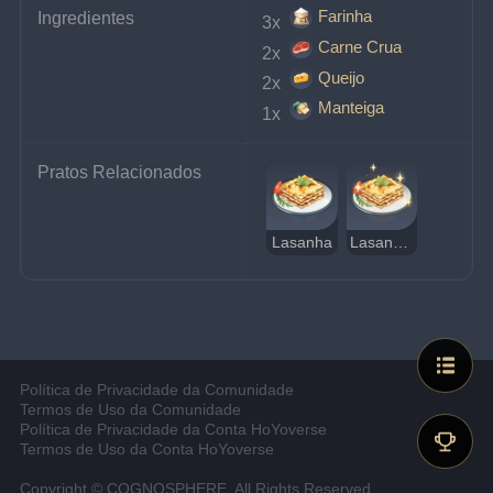
Farinha
Ingredientes
3x 
Carne Crua
2x 
Queijo
2x 
Manteiga
1x 
Pratos Relacionados
Lasanha
Lasanha Deliciosa
Política de Privacidade da Comunidade
Termos de Uso da Comunidade
Política de Privacidade da Conta HoYoverse
Termos de Uso da Conta HoYoverse
Copyright © COGNOSPHERE. All Rights Reserved.