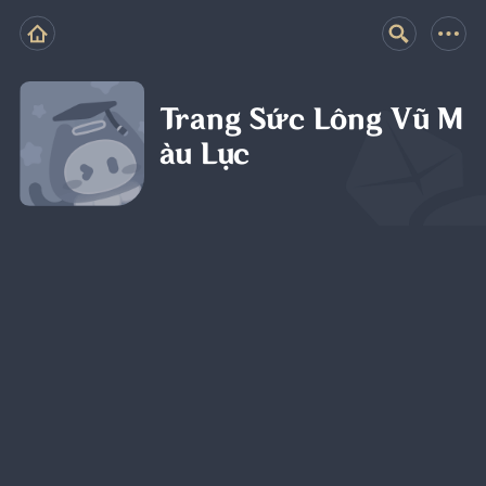
Trang Sức Lông Vũ M
àu Lục