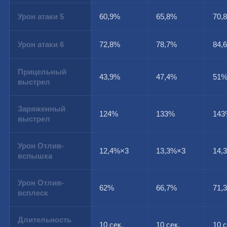
Урон атаки 5
60,9%
65,8%
70,
Урон атаки 6
72,8%
78,7%
84,
Прицельный
43,9%
47,4%
51
выстрел
Заряженный
124%
133%
14
выстрел
Урон Отлив-
12,4%×3
13,3%×3
14,
вспышка
Урон Отлив-
62%
66,7%
71,
всплеск
Длительность
10 сек.
10 сек.
10 с