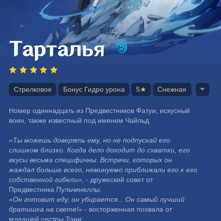
Тарталья
Стрелковое
Бонус Гидро урона
5★
Снежная
Номер одиннадцать из Предвестников Фатуи, искусный 
воин, также известный под именем Чайльд.
«Ты можешь доверять ему, но не подпускай его 
слишком близко. Когда дело доходит до схватки, его 
вкусы весьма специфичны. Встречи, которых он 
жаждал больше всего, неминуемо приближали его к его 
собственной гибели»
, - дружеский совет от 
Предвестника Пульчинеллы.
«Он готовит еду, он убирается... Он самый лучший 
братишка на свете!»
 - восторженная похвала от 
младшей сестры Тони.