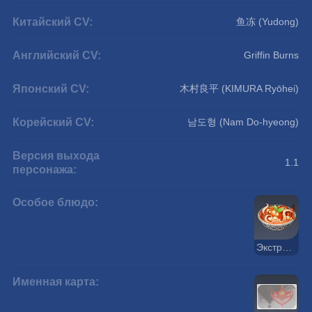
Китайский CV:
鱼冻 (Yudong)
Английский CV:
Griffin Burns
Японский CV:
木村良平 (KIMURA Ryōhei)
Корейский CV:
남도형 (Nam Do-hyeong)
Версия выхода
1.1
персонажа:
Особое блюдо:
Экстремальная рыбалка
Именная карта: