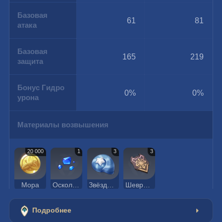
Базовая
61
81
атака
Базовая
165
219
защита
Бонус Гидро
0%
0%
урона
Материалы возвышения
20 000
1
3
3
Мора
Осколок лазурита Варунада
Звёздная ракушка
Шеврон рядового
Подробнее