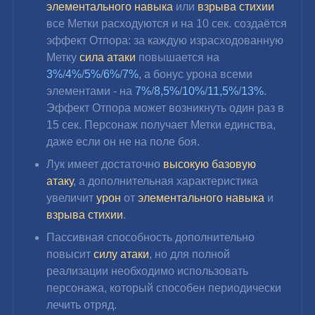
элементального навыка
 или 
взрыва стихии
все Метки расходуются и на 10 сек. создаётся 
эффект Отпора: за каждую израсходованную 
Метку 
сила атаки
 повышается на 
3%
/
4%
/
5%
/
6%
/
7%
, а бонус урона всеми 
элементами - на 
7%
/
8,5%
/
10%
/
11,5%
/
13%
. 
Эффект Отпора может возникнуть один раз в 
15 сек. Персонаж получает Метки единства, 
даже если он не на поле боя.
Лук имеет достаточно
 высокую базовую 
атаку
, а 
дополнительная характеристика 
увеличит 
урон 
от 
элементального навыка
 и 
взрыва стихии
.
Пассивная способность дополнительно 
повысит 
силу атаки
, но для полной 
реализации необходимо использовать 
персонажа, который способен периодически 
лечить отряд
.