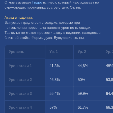
Отлив вызывает 
Гидро
 всплеск, который накладывает на 
окружающих противника врагов статус Отлив.
Атака в падении:
Выпускает град стрел в воздухе, которые при 
приземлении персонажа наносят урон по площади.
Тарталья не может провести атаку в падении, находясь в 
ближней стойке Формы духа: Бушующие волны.
Уровень
Ур. 1
Ур. 2
Ур. 
Урон атаки 1
41,3%
44,6%
48
Урон атаки 2
46,3%
50%
53,
Урон атаки 3
55,4%
59,9%
64,
Урон атаки 4
57%
61,7%
66,