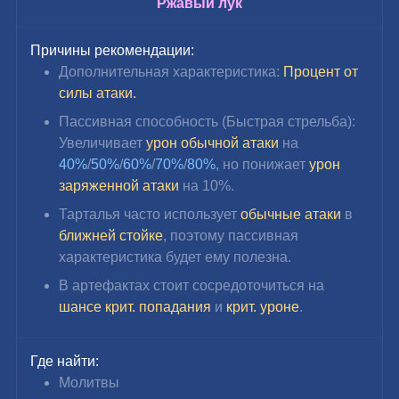
Ржавый лук
Причины рекомендации:
Дополнительная характеристика: 
Процент от 
силы атаки.
Пассивная способность (Быстрая стрельба): 
Увеличивает 
урон обычной атаки
 на 
40%
/
50%
/
60%
/
70%
/
80%
, но понижает 
урон 
заряженной атаки
 на 10%.
Тарталья часто использует
 обычные атаки
 в 
ближней стойке
, поэтому пассивная 
характеристика будет ему полезна.
В артефактах стоит сосредоточиться на 
шансе крит. попадания
 и 
крит. уроне
.
Где найти:
Молитвы