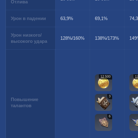
Отлива
Урон в падении
63,9%
69,1%
74,
Урон низкого/
128%/160%
138%/173%
149
высокого удара
12 500
1
3
Повышение
талантов
6