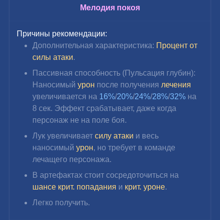
Мелодия покоя
Причины рекомендации:
Дополнительная характеристика: 
Процент от 
силы атаки
.
Пассивная способность (Пульсация глубин): 
Наносимый 
урон 
после получения 
лечения 
увеличивается на
 16%
/
20%
/
24%
/
28%
/
32%
 на 
8 сек. Эффект срабатывает, даже когда 
персонаж не на поле боя.
Лук увеличивает 
силу атаки
 и весь 
наносимый 
урон
, но требует в команде 
лечащего персонажа.
В артефактах стоит сосредоточиться на 
шансе крит. попадания
 и 
крит. уроне
.
Легко получить.