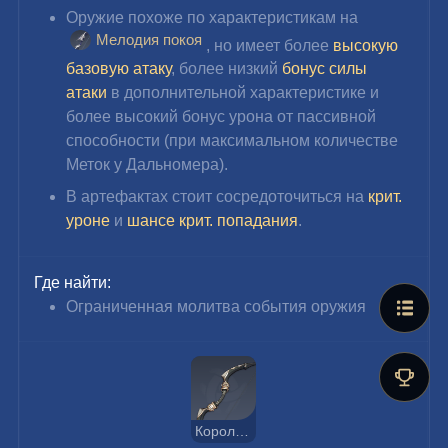
Оружие похоже по характеристикам на 
Мелодия покоя
, но имеет более 
высокую 
базовую атаку
, более низкий 
бонус силы 
атаки
 в дополнительной характеристике и 
более высокий бонус урона от пассивной 
способности (при максимальном количестве 
Меток у Дальномера).
В артефактах стоит сосредоточиться на 
крит. 
уроне
 и 
шансе крит. попадания
.
Где найти:
Ограниченная молитва события оружия
Королевский лук