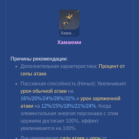
Хамаюми
Хамаюми
Причины рекомендации:
Дополнительная характеристика: 
Процент от 
силы атаки
.
Пассивная способность (Ничья): Увеличивает 
урон обычной атаки
 на 
16%
/
20%
/
24%
/
28%
/
32%
 и 
урон заряженной 
атаки
 на 
12%
/
15%
/
18%
/
21%
/
24%
. Когда 
элементальная энергия персонажа с этим 
оружием достигает 100%, эффект 
увеличивается на 100%.
Лук увеличивает 
силу атаки
 и 
урон 
от