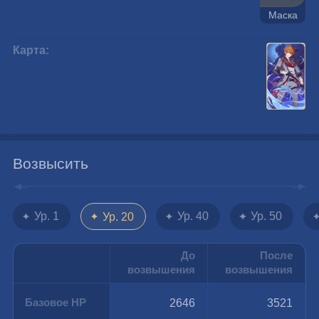
Маска
Карта:
Возвысить
Ур. 1
Ур. 40
Ур. 50
Ур. 20
До
После
возвышения
возвышения
Базовое HP
2646
3521