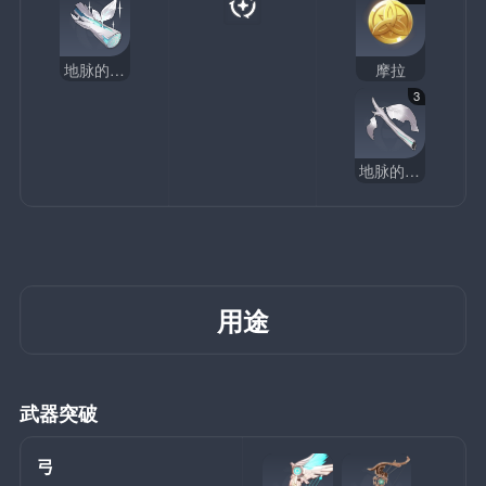
地脉的新芽
摩拉
3
地脉的枯叶
用途
武器突破
弓