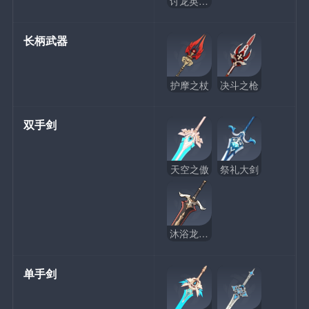
讨龙英杰谭
长柄武器
护摩之杖
决斗之枪
双手剑
天空之傲
祭礼大剑
沐浴龙血的剑
单手剑