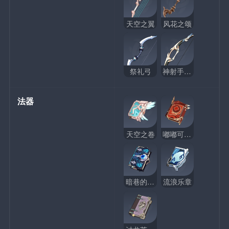
天空之翼
风花之颂
祭礼弓
神射手之誓
法器
天空之卷
嘟嘟可故事集
暗巷的酒与诗
流浪乐章