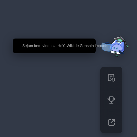
🎉 Sejam bem-vindos a HoYoWiki de Genshin Impact!