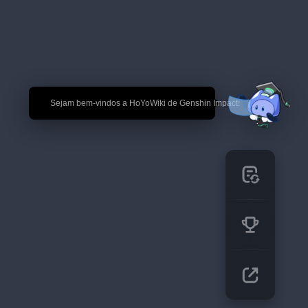
🎉 Sejam bem-vindos a HoYoWiki de Genshin Impact!