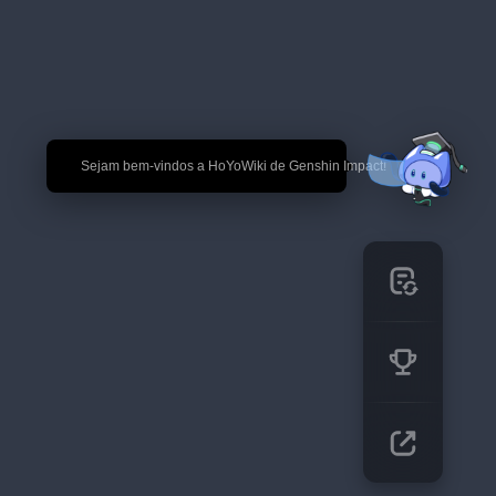
🎉 Sejam bem-vindos a HoYoWiki de Genshin Impact!