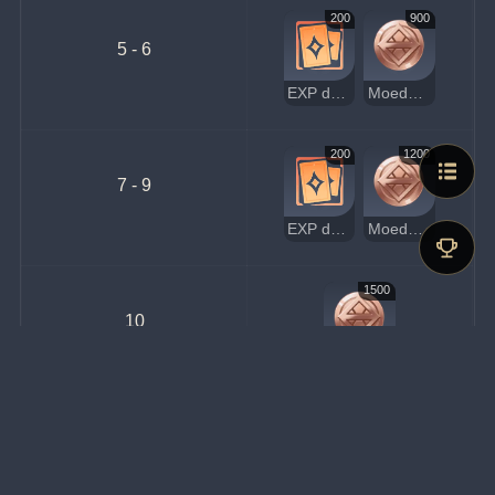
200
900
5 - 6
EXP de Jogador
Moedas da Sorte
200
1200
7 - 9
EXP de Jogador
Moedas da Sorte
1500
10
Moedas da Sorte