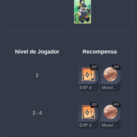
Nível de Jogador
Recompensa
200
300
2
EXP de Jogador
Moedas da Sorte
200
600
3 - 4
EXP de Jogador
Moedas da Sorte