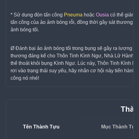
* Sử dụng đòn tấn công 
Pneuma
 hoặc 
Ousia 
có thể gián 
tấn công của ảo ảnh bóng rỗi, đồng thời gây sát thương c
ảnh bóng tối.
Ø Đánh bại ảo ảnh bóng tối trong bụng sẽ gây ra lượng sá
thương đáng kể cho Thôn Tinh Kình Ngư, Nhà Lữ Hành c
thể thoát khỏi bụng Kình Ngư. Lúc này, Thôn Tinh Kình Ng
rơi vào trạng thái suy yếu, hãy nhân cơ hội này tiến hành t
công nó nhé!
Thàn
Tên Thành Tựu
Mục Thành Tựu