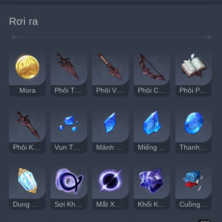
Rơi ra
Mora
Phôi Trọng Kiếm Trung Địa
Phôi Vũ Khí Cán Dài Trung Địa
Phôi Cung Trung Địa
Phôi Pháp Khí Trung Địa
Phôi Kiếm Đơn Trung Địa
Vụn Thanh Kim Sạch
Mảnh Thanh Kim Sạch
Miếng Thanh Kim Sạch
Thanh Kim Sạch
Dung Môi Ảo Mộng
Sợi Không Ánh Sáng
Mắt Xoáy Không Ánh Sáng
Khối Không Ánh Sáng
Cuồng Chiến