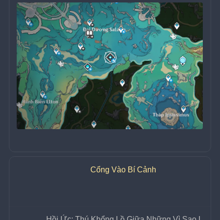
Cổng Vào Bí Cảnh
Hồi Ức: Thú Khổng Lồ Giữa Những Vì Sao I