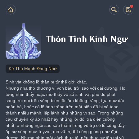
Thôn Tinh Kình Ngư
Kẻ Thù Mạnh Đáng Nhớ
Sinh vật khổng lồ thần bí từ thế giới khác.
Những nhà thơ thường ví von bầu trời sao với đại dương. Họ 
từng nhìn thấy hoặc mơ thấy vô số sinh vật phù du phát 
sáng trôi nổi trên vùng biển tối tăm không trăng, tựa như dải 
ngân hà, hoặc có lẽ ánh trăng trên mặt biển đã bị xé toạc 
thành nhiều mảnh, lấp lánh như những vì sao. Trong những 
câu chuyện kỳ ảo nhất hay những lời dối trá điên cuồng 
nhất, ở những ngôi sao sâu thẳm trong vũ trụ có lễ cũng đầy 
ắp sự sống như Teyvat, mà vũ trụ thì cũng giống như đại 
dương. Nhưng nhìn một cách thực tế, nếu thực sự tồn tại vũ 