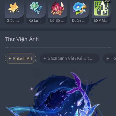
300
Giáo Quan
Kẻ Lưu Đày
Lễ Bế Mạc Của Giác Đấu Sĩ
Đoàn Hát Lang Thang Đại Lục
EXP Mạo Hiểm
Thư Viện Ảnh
Sách Sinh Vật / Kẻ Địch Và Ma Vật
Hồ
Splash Art