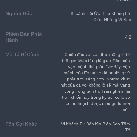
Nguồn Gốc
Bí cảnh Hồi Ức: Thú Khổng Lồ 
Giữa Những Vì Sao
Phiên Bản Phát
4.2
Hành
Mô Tả Bí Cảnh
Chiến đấu với con thú khổng lồ từ 
thế giới khác từng là giao điểm của 
vận mệnh thế giới. Giờ đây, vận 
mệnh của Fontaine đã nghiêng về 
phía tươi sáng hơn. Nhưng khúc 
hát của cá voi khổng lồ sẽ mãi vang 
vọng trong tâm trí. Trải nghiệm lại 
trận chiến này trong ký ức, có lẽ sẽ 
có thu hoạch được điều gì đó mới 
mẻ...
Tên Gọi Khác
Vị Khách Từ Bên Kia Biển Sao Tăm 
Tối