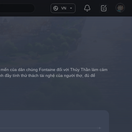
VN
êu mến của dân chúng Fontaine đối với Thủy Thần làm cảm 
h đầy tính thử thách tài nghệ của người thợ, đủ để 