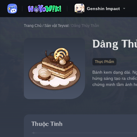
Genshin Impact
Trang Chủ
/
Sản vật Teyvat
/
Dâng Thủy Thần
Dâng Th
Thực Phẩm
Bánh kem dạng dài. Ng
hứng sáng tạo ra chiếc
chứng minh tầm ảnh h
Thuộc Tính