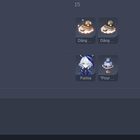
15
Dâng Thủy Thần Ngon
Dâng Thủy Thần Kỳ Lạ
Furina
"Pour Justice"