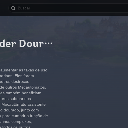
Mecaprotetor: Líder Dourado
aumentar as taxas de uso 
rinos. Eles foram 
outros destroços 
 de outros Mecautômatos, 
eles também beneficiam 
dores submarinos.
 Mecautômato assistente 
to dourado, junto com 
u para cumprir a função de 
arinos complexos, 
 todos os outros 