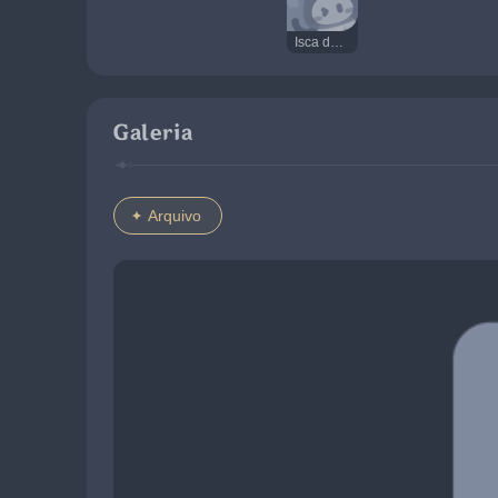
Isca de Flash de Mecaprotetores
Galeria
Arquivo