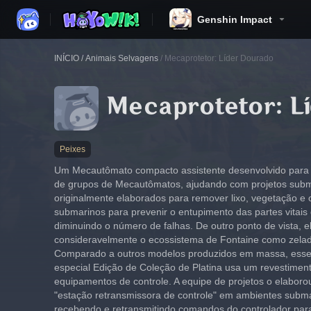
Genshin Impact
INÍCIO
/
Animais Selvagens
/
Mecaprotetor: Líder Dourado
Peixes
Um Mecautômato compacto assistente desenvolvido para 
de grupos de Mecautômatos, ajudando com projetos subma
originalmente elaborados para remover lixo, vegetação e 
submarinos para prevenir o entupimento das partes vitais
diminuindo o número de falhas. De outro ponto de vista, 
consideravelmente o ecossistema de Fontaine como zela
Comparado a outros modelos produzidos em massa, esse
especial Edição de Coleção de Platina usa um revestimen
equipamentos de controle. A equipe de projetos o elaboro
"estação retransmissora de controle" em ambientes subm
recebendo e retransmitindo comandos do controlador para