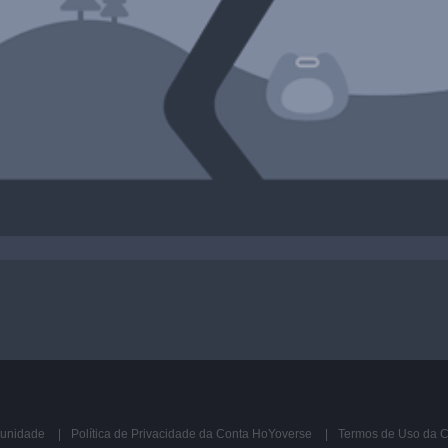
munidade
Política de Privacidade da Conta HoYoverse
Termos de Uso da 