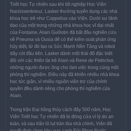
Triết học Tự nhiên sau khi tốt nghiệp Học Viện 
Narzissenkreuz. Lasker thường tuyển dụng các nhà 
khoa học trẻ như Coppelius vào Viện. Dưới sự lãnh 
đạo của một trong những nhà khoa học vĩ đại nhất 
của Fontaine, Alain Guillotin đã bắt đầu nghiên cứu 
về Pneuma và Ousia để có thể kiểm soát phản ứng 
hủy diệt, từ đó tạo ra Sức Mạnh Nền Tảng và robot 
dây cót đầu tiên. Lasker dành một thái độ đặc biệt 
đối với các thiên tài trẻ Alain và Rene de Petrichor, 
những người được ông cho làm việc trong cùng một 
phòng thí nghiệm. Điều này đã khiến nhiều nhà khoa 
học tức giận, vì nhiều nguồn viện trợ của chính 
quyền đều dành riêng cho phòng thí nghiệm của 
Alain.
Trong trận Đại hồng thủy cách đây 500 năm, Học 
Viện Triết học Tự nhiên đã bị đóng cửa vì lý do an 
toàn, và sau trận lũ lụt tràn tòa nhà chính, Viện đã 
quyết định chọn khu vực cạnh Đài Phun Nước 