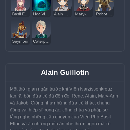
Basil Elton
Học Viện Triết Học Tự Nhiên
Alain Guillotin
Mary-Ann Guillotin
Robot Ghi Chép Trinh Sát
Seymour
Caterpillar
Alain Guillotin
Một thời gian ngắn trước khi Viện Narzissenkreuz 
tan rã, bốn đứa trẻ đã đến đó: Rene, Alain, Mary-Ann 
và Jakob. Giống như những đứa trẻ khác, chúng 
đóng vai hiệp sĩ, rồng ác, công chúa và pháp sư, 
lắng nghe những câu chuyện của Viện Phó Basil 
Elton và ăn những món ăn nhẹ thơm ngon mà cô 