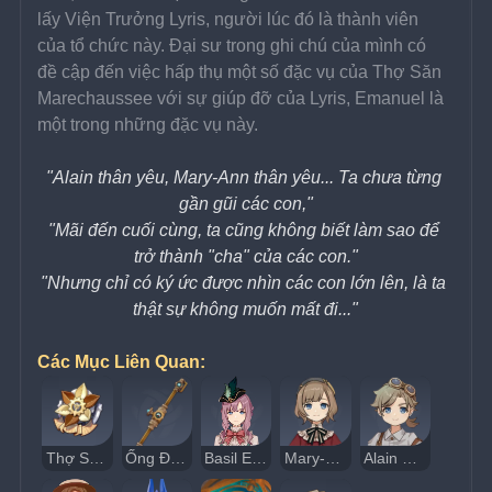
lấy Viện Trưởng Lyris, người lúc đó là thành viên 
của tổ chức này. Đại sư trong ghi chú của mình có 
đề cập đến việc hấp thụ một số đặc vụ của Thợ Săn 
Marechaussee với sự giúp đỡ của Lyris, Emanuel là 
một trong những đặc vụ này.
"Alain thân yêu, Mary-Ann thân yêu... Ta chưa từng 
gần gũi các con,"
"Mãi đến cuối cùng, ta cũng không biết làm sao để 
trở thành "cha" của các con."
"Nhưng chỉ có ký ức được nhìn các con lớn lên, là ta 
thật sự không muốn mất đi..."
Các Mục Liên Quan:
Thợ Săn Marechaussee
Ống Đồng Fleuve Cendre
Basil Elton
Mary-Ann Guillotin
Alain Guillotin