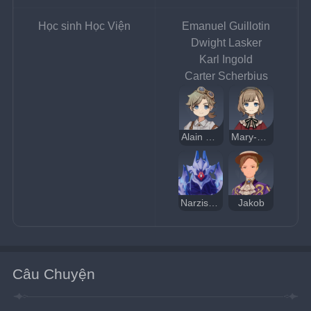
Học sinh Học Viện
Emanuel Guillotin
Dwight Lasker
Karl Ingold
Carter Scherbius
Alain Guillotin
Mary-Ann Guillotin
Narzissenkreuz
Jakob
Câu Chuyện