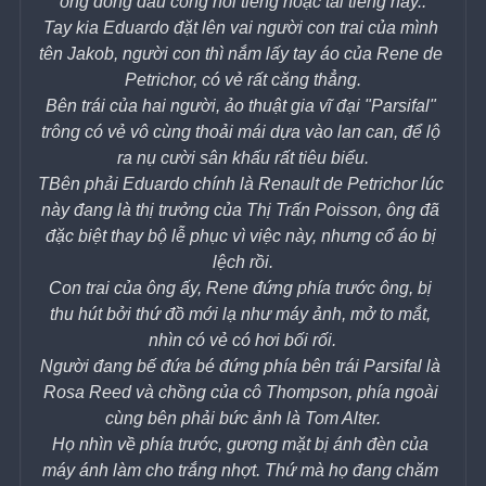
ống đồng đầu cong nổi tiếng hoặc tai tiếng này..
Tay kia Eduardo đặt lên vai người con trai của mình 
tên Jakob, người con thì nắm lấy tay áo của Rene de 
Petrichor, có vẻ rất căng thẳng.
Bên trái của hai người, ảo thuật gia vĩ đại "Parsifal" 
trông có vẻ vô cùng thoải mái dựa vào lan can, để lộ 
ra nụ cười sân khấu rất tiêu biểu.
TBên phải Eduardo chính là Renault de Petrichor lúc 
này đang là thị trưởng của Thị Trấn Poisson, ông đã 
đặc biệt thay bộ lễ phục vì việc này, nhưng cổ áo bị 
lệch rồi.
Con trai của ông ấy, Rene đứng phía trước ông, bị 
thu hút bởi thứ đồ mới lạ như máy ảnh, mở to mắt, 
nhìn có vẻ có hơi bối rối.
Người đang bế đứa bé đứng phía bên trái Parsifal là 
Rosa Reed và chồng của cô Thompson, phía ngoài 
cùng bên phải bức ảnh là Tom Alter.
Họ nhìn về phía trước, gương mặt bị ánh đèn của 
máy ánh làm cho trắng nhợt. Thứ mà họ đang chăm 