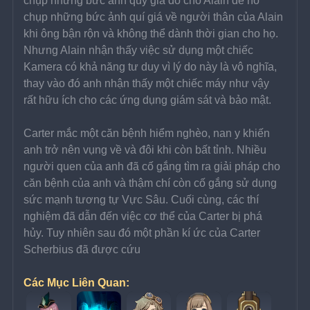
chụp những bức ảnh quý giá đó cho Alain để nó 
chụp những bức ảnh quí giá về người thân của Alain 
khi ông bận rộn và không thể dành thời gian cho họ. 
Nhưng Alain nhận thấy việc sử dụng một chiếc 
Kamera có khả năng tư duy vì lý do này là vô nghĩa, 
thay vào đó anh nhận thấy một chiếc máy như vậy 
rất hữu ích cho các ứng dụng giám sát và bảo mật.
Carter mắc một căn bệnh hiểm nghèo, nan y khiến 
anh trở nên vụng về và đôi khi còn bất tỉnh. Nhiều 
người quen của anh đã cố gắng tìm ra giải pháp cho 
căn bệnh của anh và thậm chí còn cố gắng sử dụng 
sức mạnh tương tự Vực Sâu. Cuối cùng, các thí 
nghiệm đã dẫn đến việc cơ thể của Carter bị phá 
hủy. Tuy nhiên sau đó một phần kí ức của Carter 
Scherbius đã được cứu
Các Mục Liên Quan: