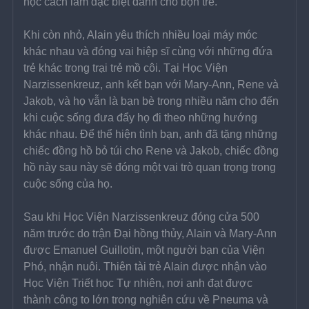
học cách làm đặc biệt dành cho bọn trẻ.
Khi còn nhỏ, Alain yêu thích nhiều loại máy móc 
khác nhau và đóng vai hiệp sĩ cùng với những đứa 
trẻ khác trong trại trẻ mồ côi. Tại Học Viện 
Narzissenkreuz, anh kết bạn với Mary-Ann, Rene và 
Jakob, và họ vẫn là bạn bè trong nhiều năm cho đến 
khi cuộc sống đưa đẩy họ đi theo những hướng 
khác nhau. Để thể hiện tình bạn, anh đã tặng những 
chiếc đồng hồ bỏ túi cho Rene và Jakob, chiếc đồng 
hồ này sau này sẽ đóng một vai trò quan trọng trong 
cuộc sống của họ.
Sau khi Học Viện Narzissenkreuz đóng cửa 500 
năm trước do trận Đại hồng thủy, Alain và Mary-Ann 
được Emanuel Guillotin, một người bạn của Viện 
Phó, nhận nuôi. Thiên tài trẻ Alain được nhận vào 
Học Viện Triết học Tự nhiên, nơi anh đạt được 
thành công to lớn trong nghiên cứu về Pneuma và 