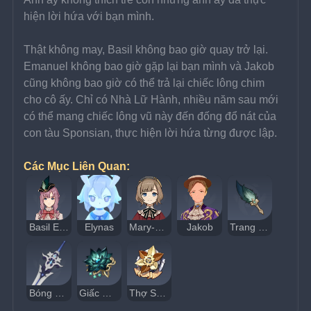
hiện lời hứa với bạn mình.
Thật không may, Basil không bao giờ quay trở lại. 
Emanuel không bao giờ gặp lại bạn mình và Jakob 
cũng không bao giờ có thể trả lại chiếc lông chim 
cho cô ấy. Chỉ có Nhà Lữ Hành, nhiều năm sau mới 
có thể mang chiếc lông vũ này đến đống đổ nát của 
con tàu Sponsian, thực hiện lời hứa từng được lập.
Các Mục Liên Quan:
Basil Elton
Elynas
Mary-Ann Guillotin
Jakob
Trang Sức Lông Vũ Màu Lục
Bóng Tối Thủy Triều
Giấc Mộng Thủy Tiên
Thợ Săn Marechaussee