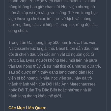
thành Viện Phó Học Viện Narzissenkreuz. Dù ánh 
nắng không bao giờ chạm tới Học viện nhưng nó 
luôn ấm áp và rộn ràng sức sống. Trẻ em trong học 
viện thường chơi các trò chơi vở kịch và chúng 
thường đóng các vai hiệp sĩ, pháp sư, rồng độc ác, 
công chúa.
Trong trận Đại hồng thủy 500 năm trước, Học viện 
Narzissenkreuz bị giải thể. Basil Elton dẫn đầu hạm 
đội đi chiến đấu với các sinh vật có nguồn gốc từ 
Vực Sâu. Lyris, người không hiểu mối liên hệ giữa 
trận Đại hồng thủy và sự mất tích của những đứa trẻ, 
sau đó được nhìn thấy đang lang thang gần Học 
viện bị bỏ hoang. Nhiều học viên sau này đã trở 
thành thành viên của Đội Hắc Ảnh Marechaussee 
hoặc Đội Tuần Tra Đặc Biệt hoặc những nhà lữ 
hành lang thang khắp thế giới.
Các Mục Liên Quan: