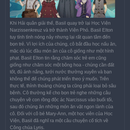
Khi Hải quân giải thể, Basil quay trở lại Học Viện 
Narzissenkreuz và trở thành Viện Phó. Basil Elton 
tuy tính tình nóng nảy nhưng lại rất quan tâm đến 
bọn trẻ. Vì lợi ích của chúng, cô bắt đầu học nấu ăn, 
mặc dù lúc đầu món ăn của cô giống như một hình 
phạt. Basil Elton tin rằng chăm sóc trẻ em cũng 
giống như chăm sóc một bông hoa - chúng cần đất 
tốt, đủ ánh nắng, tưới nước thường xuyên và bạn 
không thể để chúng phát triển theo ý muốn. Trên 
thực tế, thỉnh thoảng chúng ta cũng phải loại bỏ sâu 
bệnh. Cô thường kể cho bọn trẻ nghe những câu 
chuyện về con rồng độc ác Narcissus vào buổi tối, 
sau đó chúng ăn những món ăn vặt ngon lành của 
cô. Đối với cô bé Mary-Ann, một học viên của Học 
Viện, Basil đã nghĩ ra một câu chuyện cổ tích về 
Công chúa Lyris.