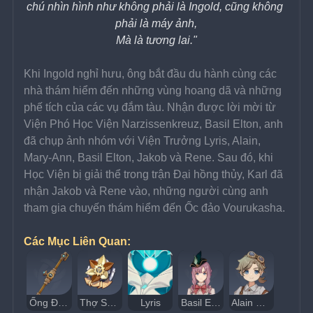
chú nhìn hình như không phải là Ingold, cũng không 
phải là máy ảnh,
Mà là tương lai."
Khi Ingold nghỉ hưu, ông bắt đầu du hành cùng các 
nhà thám hiểm đến những vùng hoang dã và những 
phế tích của các vụ đắm tàu. Nhận được lời mời từ 
Viện Phó Học Viện Narzissenkreuz, Basil Elton, anh 
đã chụp ảnh nhóm với Viện Trưởng Lyris, Alain, 
Mary-Ann, Basil Elton, Jakob và Rene. Sau đó, khi 
Học Viện bị giải thể trong trận Đại hồng thủy, Karl đã 
nhận Jakob và Rene vào, những người cùng anh 
tham gia chuyến thám hiểm đến Ốc đảo Vourukasha.
Các Mục Liên Quan:
Ống Đồng Fleuve Cendre
Thợ Săn Marechaussee
Lyris
Basil Elton
Alain Guillotin