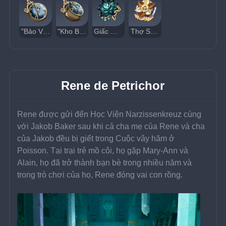
"Bảo Vật"
"Kho Báu" Đã Mở
Giấc Mộng Thủy Tiên
Thợ Săn Marechaussee
Rene de Petrichor
Rene được gửi đến Học Viện Narzissenkreuz cùng 
với Jakob Baker sau khi cả cha mẹ của Rene và cha 
của Jakob đều bị giết trong Cuộc vây hãm ở 
Poisson. Tại trại trẻ mồ côi, họ gặp Mary-Ann và 
Alain, họ đã trở thành bạn bè trong nhiều năm và 
trong trò chơi của họ, Rene đóng vai con rồng.