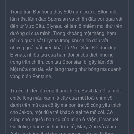
Trong trận Đại hồng thủy 500 năm trước, Elton một 
lần nữa lãnh đạo Sponsian và chiến đấu với quái vật 
đến từ Vực Sâu, Elynas, kẻ làm ô nhiễm mọi thứ trên 
đường đi của mình. Trong khoảng một tháng, hạm 
đội đã quan sát Elynas trong khi chiến đấu với 
những quái vật biển khác từ Vực Sâu. Để đuổi kịp 
Elynas, nhiều tàu của hạm đội bị tiêu diệt, nhưng 
trong trận chiến, con tàu Sponsian bị gãy làm đôi. 
Một nửa con tàu vẫn lang thang như bóng ma quanh 
vùng biển Fontaine.
Trước khi lên đường tham chiến, Basil đã để lại một 
chiếc lông màu xanh lá cây của một loài chim vô 
danh trên mũ của cô ấy mà bọn trẻ vô cùng yêu thích 
cho Jakob, một đứa trẻ khác ở trại trẻ mồ côi. Cô 
cũng nhờ người bạn cũ của mình ở Viện, Emanuel 
Guillotin, chăm sóc hai đứa trẻ, Mary-Ann và Alain. 
Anh ấy không thích trẻ con nhưng anh ấy đã thực 