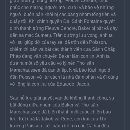
giữa những “đồng hương” Fleuve Cendre, chúc 
phúc cho những người mới cưới và bảo vệ những 
người buôn bán khỏi bị các băng nhóm tống tiền và 
quấy rối. Khi chính quyền Đại Sảnh Fontaine quyết 
định thanh trừng Fleuve Cendre, Baker bị bắt và đày 
đến sa mạc Sumeru. Trên đường lưu vong, anh ta 
với sự giúp đỡ của tay sai đã trốn đến Poisson, 
chiếm thị trấn và bắt các thành viên của Sảnh Chấp 
Pháp đang vận chuyển Baker làm con tin. Anh ta 
đưa ra một số yêu cầu vô lý nên Thợ săn 
Marechaussee đã can thiệp. Nhà báo Karl Ingold 
đến Poisson với tư cách là nhà đàm phán và đi cùng 
với ông là con trai của Eduardo, Jacob.
Sau nỗ lực giải quyết vấn đề không thành công, sự 
bất đồng giữa nhóm của Baker và Thợ săn 
Marechaussee đã biến thành một cuộc chiến bạo 
lực. Kết quả là Jakob và Rene, con trai của Thị 
trưởng Poisson, trở thành trẻ mồ côi. Cả hai đều 