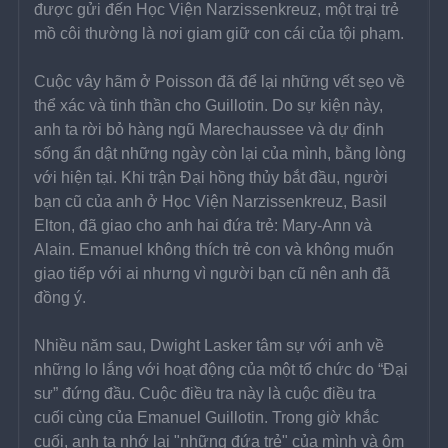
được gửi đến Học Viện Narzissenkreuz, một trại trẻ 
mồ côi thường là nơi giam giữ con cái của tội phạm.
Cuộc vây hãm ở Poisson đã để lại những vết sẹo về 
thể xác và tinh thần cho Guillotin. Do sự kiện này, 
anh ta rời bỏ hàng ngũ Marechaussee và dự định 
sống ẩn dật những ngày còn lại của mình, bằng lòng 
với hiện tại. Khi trận Đại hồng thủy bắt đầu, người 
bạn cũ của anh ở Học Viện Narzissenkreuz, Basil 
Elton, đã giao cho anh hai đứa trẻ: Mary-Ann và 
Alain. Emanuel không thích trẻ con và không muốn 
giao tiếp với ai nhưng vì người bạn cũ nên anh đã 
đồng ý.
Nhiều năm sau, Dwight Lasker tâm sự với anh về 
những lo lắng với hoạt động của một tổ chức do “Đại 
sư” đứng đầu. Cuộc điều tra này là cuộc điều tra 
cuối cùng của Emanuel Guillotin. Trong giờ khắc 
cuối, anh ta nhớ lại "những đứa trẻ" của mình và ôm 