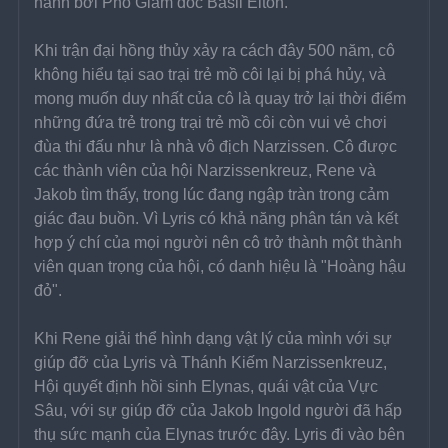
hành bởi Phó Giám đốc Basil Elton.
Khi trận đại hồng thủy xảy ra cách đây 500 năm, cô 
không hiểu tại sao trại trẻ mồ côi lại bị phá hủy, và 
mong muốn duy nhất của cô là quay trở lại thời điểm 
những đứa trẻ trong trại trẻ mồ côi còn vui vẻ chơi 
đùa thi đấu như là nhà vô địch Narzissen. Cô được 
các thành viên của hội Narzissenkreuz, Rene và 
Jakob tìm thấy, trong lúc đang ngập tràn trong cảm 
giác đau buồn. Vì Lyris có khả năng phân tán và kết 
hợp ý chí của mọi người nên cô trở thành một thành 
viên quan trọng của hội, có danh hiệu là "Hoàng hậu 
đỏ".
Khi Rene giải thể hình dạng vật lý của mình với sự 
giúp đỡ của Lyris và Thánh Kiếm Narzissenkreuz, 
Hội quyết định hồi sinh Elynas, quái vật của Vực 
Sâu, với sự giúp đỡ của Jakob Ingold người đã hấp 
thụ sức mạnh của Elynas trước đây. Lyris đi vào bên 