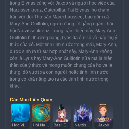
trong Elynas cùng với Jakob và người học việc của 
Narzissenkreuz, Caterpillar. Tại Elynas, họ chạm 
trán với đội Thợ săn Marechaussee, bao gồm cả 
Mary-Ann Guillotin, người đang cố gắng ngăn chặn 
hội Narzissenkreuz. Trong trận chiến này, Mary-Ann 
Guillotin bị thương nặng, Lyris đã ôm cô và hấp thụ ý 
thức của cô. Một tinh linh nước trong mới, Mary-Ann, 
được sinh ra từ sự hợp nhất này. Mary-Ann không 
còn là Lyris hay Mary-Ann Guillotin nữa mà là hiện 
thân của ý thức và mong muốn chung của họ và là 
thứ gì đó vượt xa con người hoặc tinh linh nước 
trong có khả năng tạo ra các tinh linh nước trong 
khác.
Các Mục Liên Quan:
Học Viện Narzissenkreuz
Hội Narzissenkreuz
Basil Elton
Narzissenkreuz
Jakob