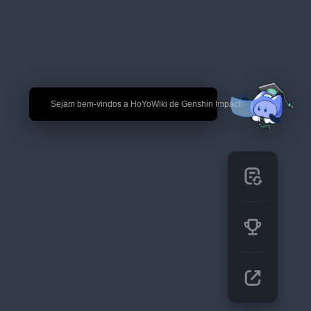
🎉 Sejam bem-vindos a HoYoWiki de Genshin Impact!