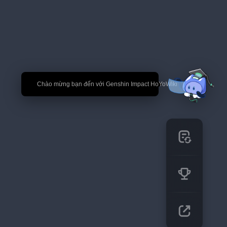
🎉 Chào mừng bạn đến với Genshin Impact HoYoWiki