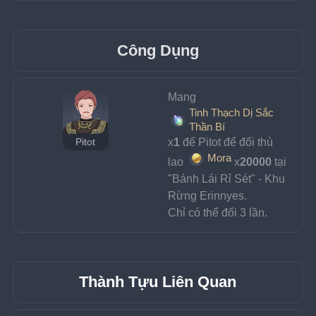
Công Dụng
Mang 
Tinh Thạch Dị Sắc
Thần Bí
x
1
 đế Pitot để đổi thù 
Pitot
Mora
lao 
x
20000
 tại 
"Bánh Lái Rỉ Sét" - Khu 
Rừng Erinnyes.
Chỉ có thể đổi 3 lần.
Thành Tựu Liên Quan