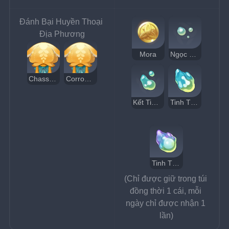
Đánh Bại Huyền Thoại 
Địa Phương
Mora
Ngọc Vụn Đại Dương
Chassanion
Corrouge Ma Kiếm
Kết Tinh Đại Dương
Tinh Thạch Dị Sắc
Tinh Thạch Dị Sắc Thần Bí
(Chỉ được giữ trong túi 
đồng thời 1 cái, mỗi 
ngày chỉ được nhận 1 
lần)