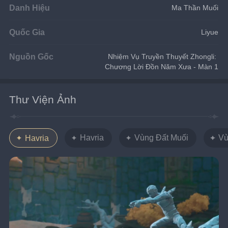
Danh Hiệu
Ma Thần Muối
Quốc Gia
Liyue
Nguồn Gốc
Nhiệm Vụ Truyền Thuyết Zhongli: 
Chương Lời Đồn Năm Xưa - Màn 1
Thư Viện Ảnh
Havria
Vùng Đất Muối
Vù
Havria