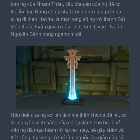
bảo hộ của Nham Thần, câu chuyện của họ đã có 
thể tồn tại. Đáng chú ý nhất trong những người đã 
từng đi theo Havria, là một trong số họ trở thành Bát 
Môn thuộc thẩm quyền của Thất Tinh Liyue - Ngân 
Nguyên Sảnh trong ngành muối.
Hậu duệ của họ sợ tàn tích ma thần Havria để lại, sợ 
lời nguyền vĩnh hằng của cô ấy dành cho họ. Thế 
nên họ đã mạo hiểm trở lại nơi này, bẻ gãy kiếm và 
thờ cúng, hy vọng có thể làm nguôi lửa giận của cô 