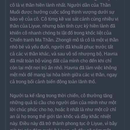
cô là vị thần hiền lành nhất. Người dân của Thần 
Muối được hưởng cuộc sống thịnh vượng dưới sự 
bảo vệ của cô. Cô từng kề vai sát cánh cùng nhiều vị 
thần của Liyue, nhưng bản tính cực kỳ hiền lành đã 
khiến cô nhanh chóng bị lật đổ trong khốc liệt của 
Chiến tranh Ma Thần. Zhongli mô tả cô là một vị thần 
nhỏ bé và yếu đuối, người đã khuất phục trước tất 
cả các vị thần khác, và sau vô số nhượng bộ, Havria 
đã mất toàn bộ vùng đất của mình cho đến khi chỉ 
còn lại một nơi trú ẩn nhỏ. Havria đã làm việc không 
mệt mỏi để mang lại hòa bình giữa các vị thần, ngay 
cả trong bối cảnh biến động toàn lãnh thổ.
Người ta kể rằng trong thời chiến, cô thường tặng 
những quả tú cầu cho người dân của mình như một 
lời chúc phúc cho họ, hoặc ít nhất là như một cử chỉ 
an ủi họ trong thế giới tàn khốc và đầy khắc nhiệt 
này. Điều này đã trở thành phong tục ở Liyue, vì bây 