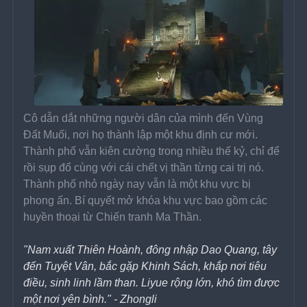
Cô dẫn dắt những người dân của mình đến Vùng 
Đất Muối, nơi họ thành lập một khu định cư mới. 
Thành phố vẫn kiên cường trong nhiều thế kỷ, chỉ để 
rồi sụp đổ cùng với cái chết vị thần từng cai trị nó. 
Thành phố nhỏ ngày nay vẫn là một khu vực bị 
phong ấn. Bí quyết mở khóa khu vực bao gồm các 
huyền thoại từ Chiến tranh Ma Thần. 
"Nam xuất Thiên Hoành, đông nhập Dao Quang, tây 
đến Tuyệt Vân, bắc gặp Khinh Sách, khắp nơi tiêu 
điều, sinh linh lầm than. Liyue rộng lớn, khó tìm được 
một nơi yên bình." - Zhongli