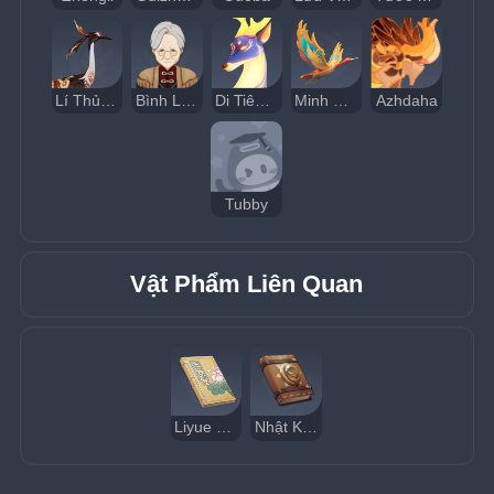
Lí Thủy Điệp Sơn Chân Quân
Bình Lão Lão
Di Tiêu Đạo Thiên Chân Quân
Minh Hải Thê Hà Chân Quân
Azhdaha
Tubby
Vật Phẩm Liên Quan
Liyue Phong Thổ Chí
Nhật Ký Nhà Mạo Hiểm Roald