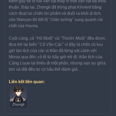
kiếm gãy sẽ là hai văn vật thay vì một văn vật đã thỏa 
thuận. Đáp lại, Zhongli đã trừng phạt Kliment bằng 
cách đoạt lại chiến lợi phẩm và đuổi ra khỏi di tích, 
còn Wanyan thì tiết lộ "chân tướng" xung quanh cái 
chết của Havria. 
Cuối cùng, cả "Hũ Muối" và "Thước Muối" đều được 
đưa trở lại biển "Cô Vân Các" vì đây là chốn cũ lưu 
giữ tàn tích của các vị thần đã từng sát cánh với 
Morax qua đời; có lẽ từ bây giờ trở đi, thần tích của 
Cảng Liyue lại thiếu đi một phần, nhưng vạn sự giữa 
trời và đất đều tự có hậu thế đánh giá.
Liên kết liên quan:
Zhongli