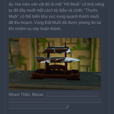
ấy. Hai món văn vật đó là một "Hũ Muối" có khả năng 
tự đổ đầy muối một cách kỳ diệu và chiếc "Thước 
Muối" có thể biến khu vực xung quanh thành muối 
để thu hoạch. Vùng Đất Muối đã được phong ấn lại 
khi nhiệm vụ này hoàn thành.
Nham Thần, Morax, 
người hiện đang sống cuộc 
sống như một người phàm tên là Zhongli, giải thích 
rằng điều này là không cần thiết.