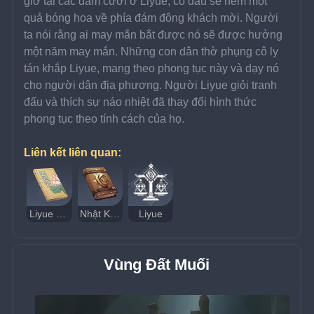
giờ tại các đám cưới ở Liyue, cô dâu sẽ ném một 
quả bóng hoa về phía đám đông khách mời. Người 
ta nói rằng ai may mắn bắt được nó sẽ được hưởng 
một năm may mắn. Những con dân thờ phụng cô ly 
tán khắp Liyue, mang theo phong tục này và dạy nó 
cho người dân địa phương. Người Liyue giỏi tranh 
đấu và thích sự náo nhiệt đã thay đổi hình thức 
phong tục theo tính cách của họ.
Liên kết liên quan:
Liyue Phong Thổ Chí - Tú Cầu
Nhật Ký Nhà Mạo Hiểm Roald
Liyue
Vùng Đất Muối