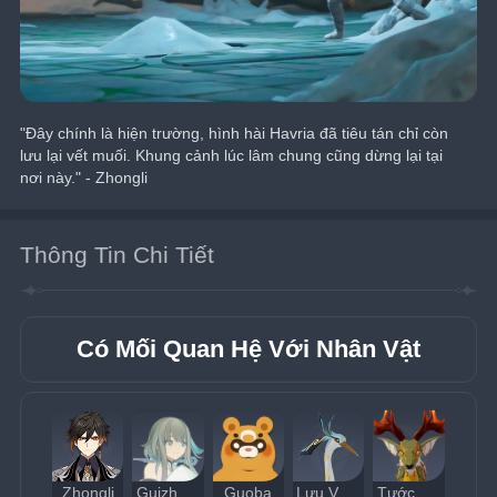
"Đây chính là hiện trường, hình hài Havria đã tiêu tán chỉ còn 
lưu lại vết muối. Khung cảnh lúc lâm chung cũng dừng lại tại 
nơi này." - Zhongli
Thông Tin Chi Tiết
Có Mối Quan Hệ Với Nhân Vật
Zhongli
Guizhong
Guoba
Lưu Vân Tá Phong Chân Quân
Tước Nguyệt Trúc Dương Chân Quân