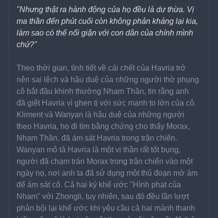
"Nhưng thật ra hành động của họ đều là dư thừa. Vị 
ma thần đến phút cuối còn không phản kháng lại kia, 
làm sao có thể nổi giận với con dân của chính mình 
chứ?"
Theo thời gian, tình tiết về cái chết của Havria trở 
nên sai lệch và hậu duệ của những người thờ phụng 
cô bắt đầu khinh thường Nham Thần, tin rằng anh 
đã giết Havria vì ghen tị với sức mạnh to lớn của cô. 
Kliment và Wanyan là hậu duệ của những người 
theo Havria, họ đi tìm bằng chứng cho thấy Morax, 
Nham Thần, đã ám sát Havria trong trận chiến. 
Wanyan mô tả Havria là một vị thần rất tốt bụng, 
người đã chạm trán Morax trong trận chiến vào một 
ngày nọ, nơi anh ta đã sử dụng một thủ đoạn mờ ám 
để ám sát cô. Cả hai ký khế ước "Hình phạt của 
Nham" với Zhongli, tuy nhiên, sau đó đều lần lượt 
phản bội lại khế ước khi yêu cầu cả hai mảnh thanh 