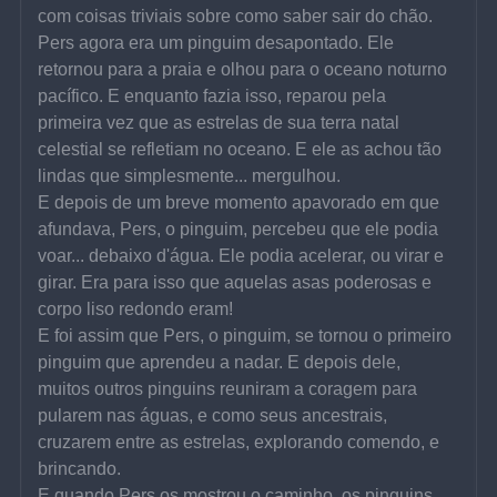
com coisas triviais sobre como saber sair do chão.
Pers agora era um pinguim desapontado. Ele 
retornou para a praia e olhou para o oceano noturno 
pacífico. E enquanto fazia isso, reparou pela 
primeira vez que as estrelas de sua terra natal 
celestial se refletiam no oceano. E ele as achou tão 
lindas que simplesmente... mergulhou.
E depois de um breve momento apavorado em que 
afundava, Pers, o pinguim, percebeu que ele podia 
voar... debaixo d'água. Ele podia acelerar, ou virar e 
girar. Era para isso que aquelas asas poderosas e 
corpo liso redondo eram!
E foi assim que Pers, o pinguim, se tornou o primeiro 
pinguim que aprendeu a nadar. E depois dele, 
muitos outros pinguins reuniram a coragem para 
pularem nas águas, e como seus ancestrais, 
cruzarem entre as estrelas, explorando comendo, e 
brincando.
E quando Pers os mostrou o caminho, os pinguins 