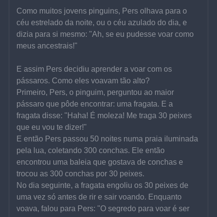
Como muitos jovens pinguins, Pers olhava para o 
céu estrelado da noite, ou o céu azulado do dia, e 
dizia para si mesmo: "Ah, se eu pudesse voar como 
meus ancestrais!"
E assim Pers decidiu aprender a voar com os 
pássaros. Como eles voavam tão alto?
Primeiro, Pers, o pinguim, perguntou ao maior 
pássaro que pôde encontrar: uma fragata. E a 
fragata disse: "Haha! É moleza! Me traga 30 peixes 
que eu vou te dizer!"
E então Pers passou 50 noites numa praia iluminada 
pela lua, coletando 300 conchas. Ele então 
encontrou uma baleia que gostava de conchas e 
trocou as 300 conchas por 30 peixes.
No dia seguinte, a fragata engoliu os 30 peixes de 
uma vez só antes de rir e sair voando. Enquanto 
voava, falou para Pers: "O segredo para voar é ser 