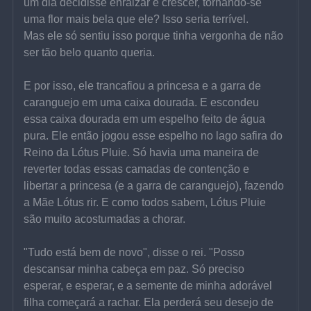
um dia decidisse enraizar e crescer, tornando-se 
uma flor mais bela que ele? Isso seria terrível.
Mas ele só sentiu isso porque tinha vergonha de não 
ser tão belo quanto queria.
E por isso, ele trancafiou a princesa e a garra de 
caranguejo em uma caixa dourada. E escondeu 
essa caixa dourada em um espelho feito de água 
pura. Ele então jogou esse espelho no lago safira do 
Reino da Lótus Pluie. Só havia uma maneira de 
reverter todas essas camadas de contenção e 
libertar a princesa (e a garra de caranguejo), fazendo 
a Mãe Lótus rir. E como todos sabem, Lótus Pluie 
são muito acostumadas a chorar.
"Tudo está bem de novo", disse o rei. "Posso 
descansar minha cabeça em paz. Só preciso 
esperar, e esperar, e a semente de minha adorável 
filha começará a rachar. Ela perderá seu desejo de 