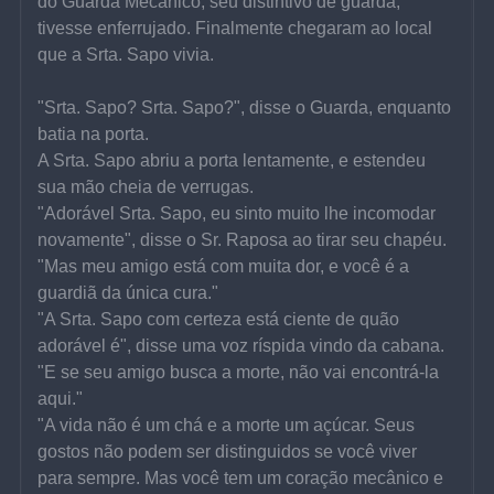
do Guarda Mecânico, seu distintivo de guarda, 
tivesse enferrujado. Finalmente chegaram ao local 
que a Srta. Sapo vivia.
"Srta. Sapo? Srta. Sapo?", disse o Guarda, enquanto 
batia na porta.
A Srta. Sapo abriu a porta lentamente, e estendeu 
sua mão cheia de verrugas.
"Adorável Srta. Sapo, eu sinto muito lhe incomodar 
novamente", disse o Sr. Raposa ao tirar seu chapéu. 
"Mas meu amigo está com muita dor, e você é a 
guardiã da única cura."
"A Srta. Sapo com certeza está ciente de quão 
adorável é", disse uma voz ríspida vindo da cabana. 
"E se seu amigo busca a morte, não vai encontrá-la 
aqui."
"A vida não é um chá e a morte um açúcar. Seus 
gostos não podem ser distinguidos se você viver 
para sempre. Mas você tem um coração mecânico e 