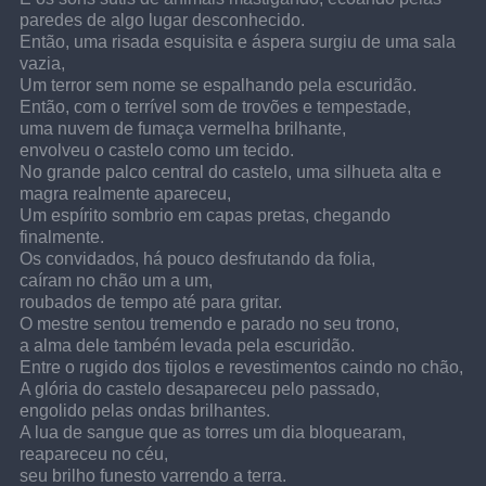
paredes de algo lugar desconhecido.
Então, uma risada esquisita e áspera surgiu de uma sala 
vazia,
Um terror sem nome se espalhando pela escuridão.
Então, com o terrível som de trovões e tempestade,
uma nuvem de fumaça vermelha brilhante,
envolveu o castelo como um tecido.
No grande palco central do castelo, uma silhueta alta e 
magra realmente apareceu,
Um espírito sombrio em capas pretas, chegando 
finalmente.
Os convidados, há pouco desfrutando da folia,
caíram no chão um a um,
roubados de tempo até para gritar.
O mestre sentou tremendo e parado no seu trono,
a alma dele também levada pela escuridão.
Entre o rugido dos tijolos e revestimentos caindo no chão,
A glória do castelo desapareceu pelo passado,
engolido pelas ondas brilhantes.
A lua de sangue que as torres um dia bloquearam, 
reapareceu no céu,
seu brilho funesto varrendo a terra.