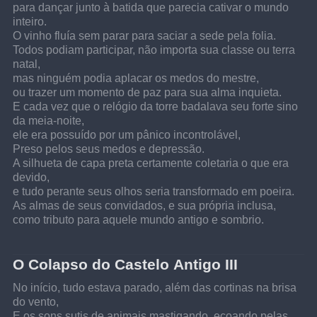
para dançar junto à batida que parecia cativar o mundo 
inteiro.
O vinho fluía sem parar para saciar a sede pela folia.
Todos podiam participar, não importa sua classe ou terra 
natal,
mas ninguém podia aplacar os medos do mestre,
ou trazer um momento de paz para sua alma inquieta.
E cada vez que o relógio da torre badalava seu forte sino 
da meia-noite,
ele era possuído por um pânico incontrolável,
Preso pelos seus medos e depressão.
A silhueta de capa preta certamente coletaria o que era 
devido,
e tudo perante seus olhos seria transformado em poeira.
As almas de seus convidados, e sua própria inclusa,
como tributo para aquele mundo antigo e sombrio.
O Colapso do Castelo Antigo III
No início, tudo estava parado, além das cortinas na brisa 
do vento,
E os sons sutis de animais mastigando, ecoando pelas 