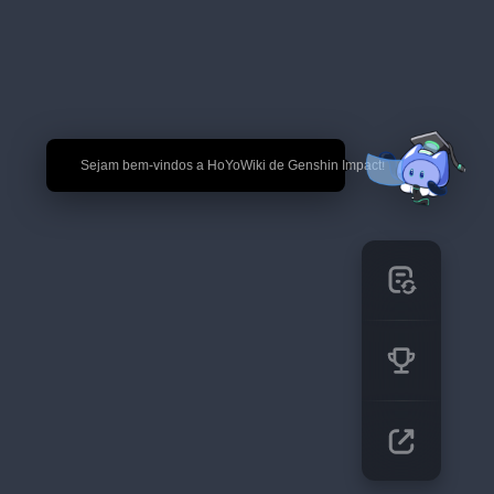
🎉 Sejam bem-vindos a HoYoWiki de Genshin Impact!