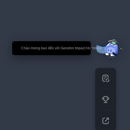
🎉 Chào mừng bạn đến với Genshin Impact HoYoWiki