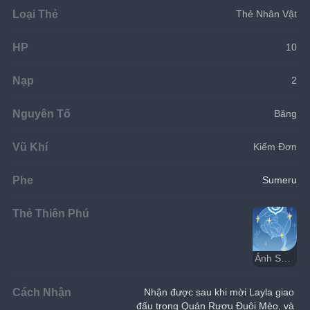
Loại Thẻ
Thẻ Nhân Vật
HP
10
Nạp
2
Nguyên Tố
Băng
Vũ Khí
Kiếm Đơn
Phe
Sumeru
Thẻ Thiên Phú
Ánh Sáng Xá Tội
Cách Nhận
Nhận được sau khi mời Layla giao 
đấu trong Quán Rượu Đuôi Mèo, và 