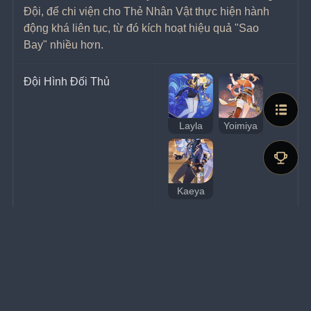
Đội, để chi viện cho Thẻ Nhân Vật thực hiện hành 
động khá liên tục, từ đó kích hoạt hiệu quả "Sao 
Bay" nhiều hơn.
Đội Hình Đối Thủ
Layla
Yoimiya
Kaeya
Phần Thưởng
200x EXP Bài Thủ
Cấp Bài Thủ 2:
 300x 
Xu May Mắn
Cấp Bài Thủ 3-4:
 600x 
Xu May Mắn