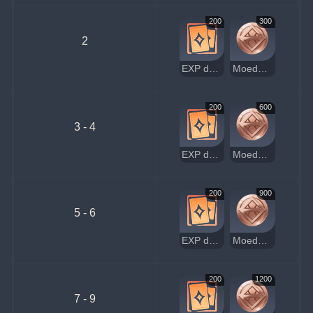
200
300
2
EXP de Jogador
Moedas da Sorte
200
600
3 - 4
EXP de Jogador
Moedas da Sorte
200
900
5 - 6
EXP de Jogador
Moedas da Sorte
200
1200
7 - 9