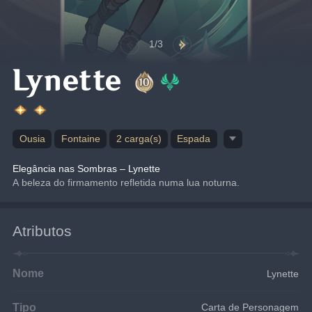
1/3
Lynette
Ousia
Fontaine
2 carga(s)
Espada
Elegância nas Sombras – Lynette
A beleza do firmamento refletida numa lua noturna.
Atributos
Nome
Lynette
Tipo
Carta de Personagem