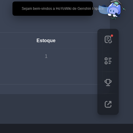
🎉 Sejam bem-vindos a HoYoWiki de Genshin Impact!
Estoque
1