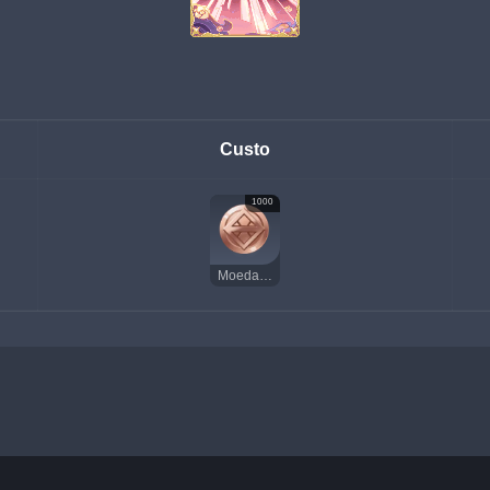
Custo
1000
Moedas da Sorte