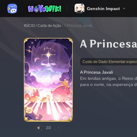
Genshin Impact
INÍCIO
/
Carta de Ação
/
A Princesa Javali
A Princesa 
Custo de Dado Elemental especí
A Princesa Javali
Em lendas antigas, o Reino d
para o norte, na esperança d
2/2