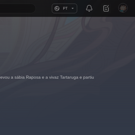
PT
evou a sábia Raposa e a vivaz Tartaruga e partiu 