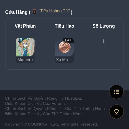
"Tiểu Hoàng Tử"
Cửa Hàng (
)
Vật Phẩm
Tiêu Hao
Số Lượng
1.400
1
Mamere
Xu May Mắn
Chính Sách Về Quyền Riêng Tư HoYoLAB
Điều Khoản Dịch Vụ Của Forums
Chính Sách Về Quyền Riêng Tư Của Thẻ Thông Hành
Điều Khoản Dịch Vụ Của Thẻ Thông Hành
Copyright © COGNOSPHERE. All Rights Reserved.