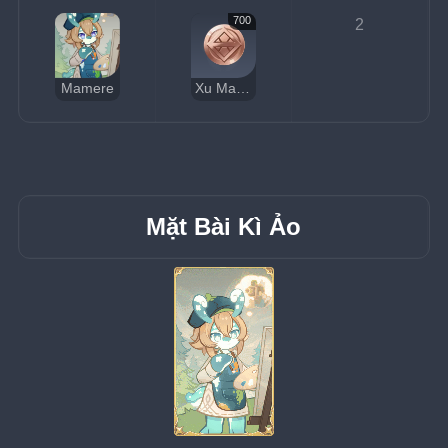
700
2
Mamere
Xu May Mắn
Mặt Bài Kì Ảo