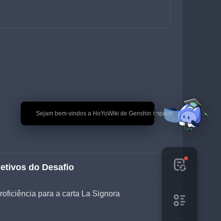
🎉 Sejam bem-vindos a HoYoWiki de Genshin Impact!
etivos do Desafio
oficiência para a carta La Signora