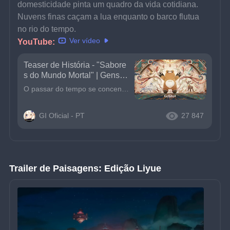
domesticidade pinta um quadro da vida cotidiana. 
Nuvens finas caçam a lua enquanto o barco flutua 
no rio do tempo.
Ver vídeo
YouTube:
Teaser de História - "Sabore
s do Mundo Mortal" | Genshi
n Impact
O passar do tempo se concentra na ponta do hashi, e as mudanças da natureza no jarro de vinho. Com a história do passado falamos sobre o agora, onde centenas de anos passam em um piscar de olhos.A fum
GI Oficial - PT
27 847
Trailer de Paisagens: Edição Liyue