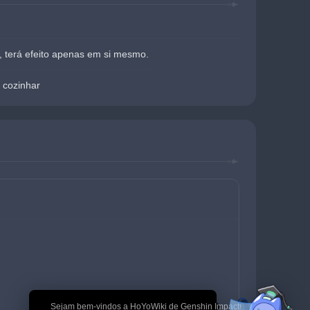
 terá efeito apenas em si mesmo.
 cozinhar
🎉 Sejam bem-vindos a HoYoWiki de Genshin Impact!