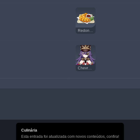
Redondinho
Chevreuse
Culinária
Esta entrada foi atualizada com novos conteúdos, confira!