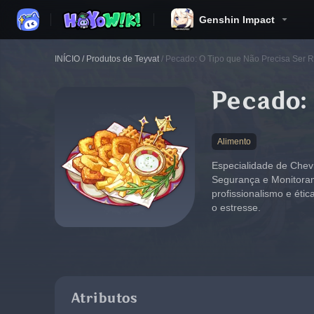
Genshin Impact
INÍCIO
/
Produtos de Teyvat
/
Pecado: O Tipo que Não Precisa Ser R
Pecado: 
Alimento
Especialidade de Chev
Segurança e Monitoram
profissionalismo e étic
o estresse.
Atributos