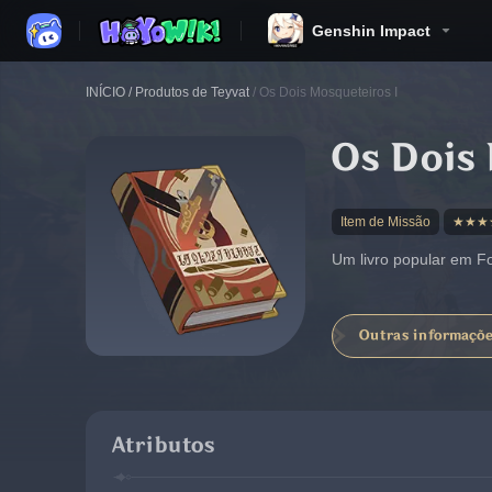
Genshin Impact
INÍCIO
/
Produtos de Teyvat
/
Os Dois Mosqueteiros I
Os Dois
Item de Missão
★★★
Um livro popular em Fo
Outras informaçõ
Atributos