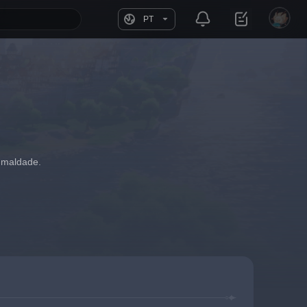
PT
e maldade.