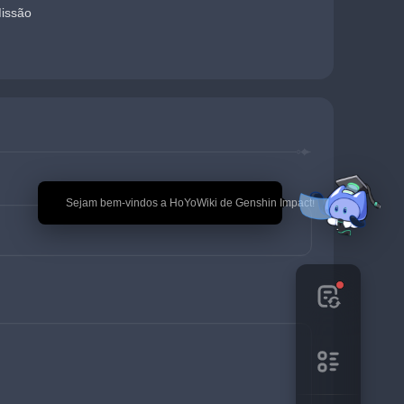
Missão
🎉 Sejam bem-vindos a HoYoWiki de Genshin Impact!