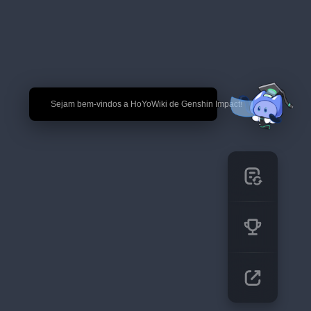
🎉 Sejam bem-vindos a HoYoWiki de Genshin Impact!