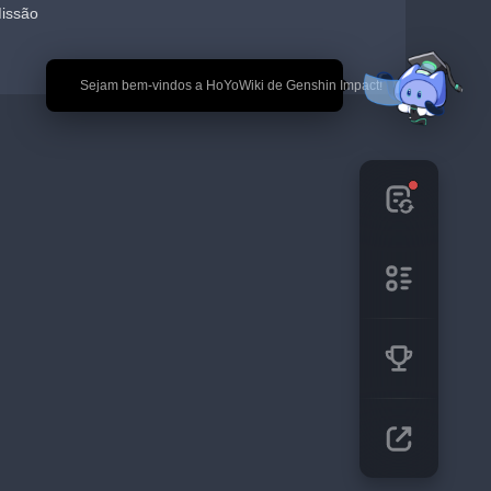
Missão
🎉 Sejam bem-vindos a HoYoWiki de Genshin Impact!