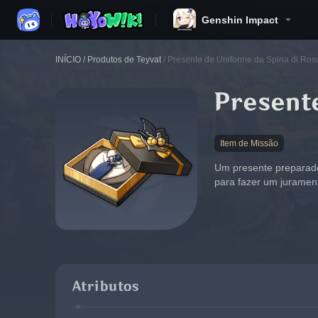
Genshin Impact
INÍCIO
/
Produtos de Teyvat
/
Presente de Uniforme da Spina di Ros
Presente
Item de Missão
Um presente preparado 
para fazer um juramen
Atributos