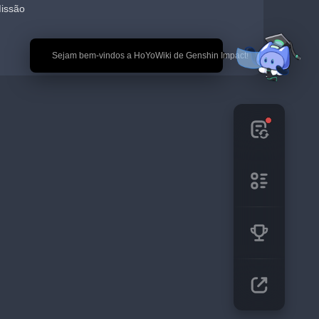
Missão
🎉 Sejam bem-vindos a HoYoWiki de Genshin Impact!