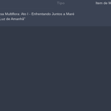
Tipo
Item de 
a Multiflora: Ato I - Enfrentando Juntos a Maré
 Luz de Amanhã"