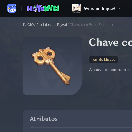
Genshin Impact
INÍCIO
/
Produtos de Teyvat
/
Chave com Estilo Estranho
Chave c
Item de Missão
A chave encontrada co
Atributos