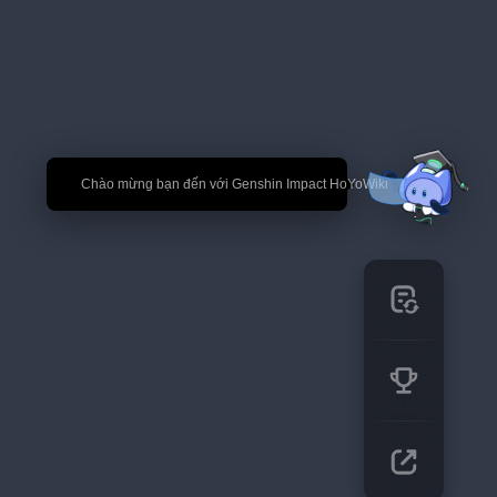
🎉 Chào mừng bạn đến với Genshin Impact HoYoWiki