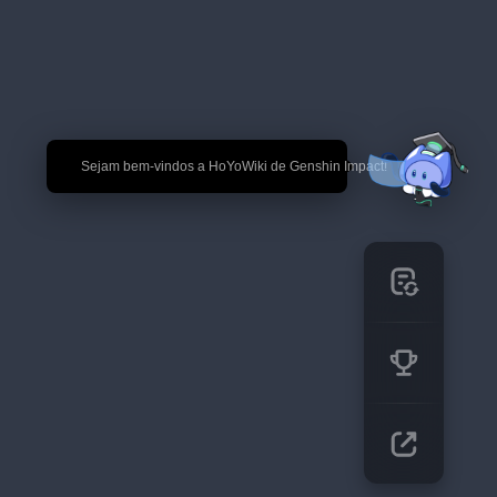
🎉 Sejam bem-vindos a HoYoWiki de Genshin Impact!