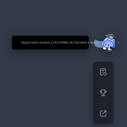
🎉 Sejam bem-vindos a HoYoWiki de Genshin Impact!