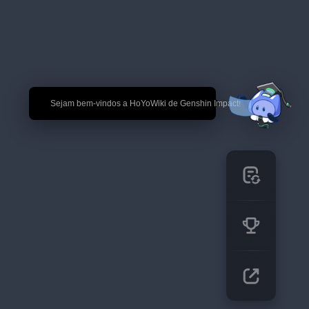
🎉 Sejam bem-vindos a HoYoWiki de Genshin Impact!